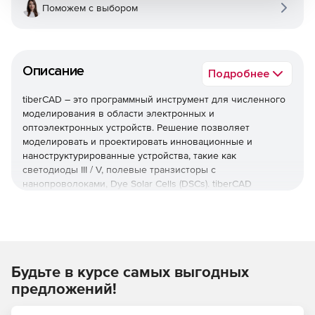
Поможем с выбором
Описание
Подробнее
tiberCAD – это программный инструмент для численного
моделирования в области электронных и
оптоэлектронных устройств. Решение позволяет
моделировать и проектировать инновационные и
наноструктурированные устройства, такие как
светодиоды III / V, полевые транзисторы с
нанопроволоками, Dye Solar Cells (DSCs). tiberCAD
обеспечивает создание физических моделей на разных
масштабах длины, начиная от непрерывных моделей FEM
и заканчивая атомистическими описаниями.
Основные характеристики:
Будьте в курсе самых выгодных
Несколько физических моделей непрерывного
предложений!
уровня на основе конечных элементов (FEM).