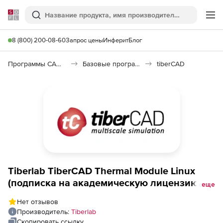
Softline
Поиск
Ме
8 (800) 200-08-60
Запрос цены
Инферит
Блог
Программы САПР и ГИС
Базовые программы
tiberCAD
Tiberlab TiberCAD Thermal Module Linux
(подписка на академическую лицензию на
еще
1 год ), Named Single User (NSL) License
Нет отзывов
Производитель:
Tiberlab
Скопировать ссылку