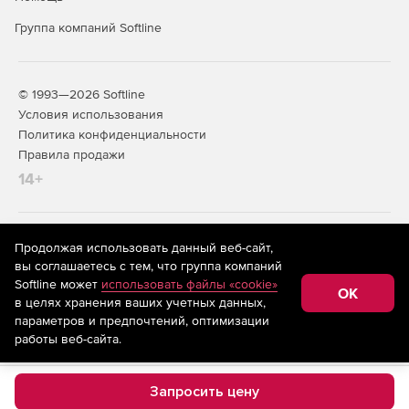
Группа компаний Softline
© 1993—2026 Softline
Условия использования
Политика конфиденциальности
Правила продажи
14+
На информационном ресурсе store.softline.ru применяются
Продолжая использовать данный веб-сайт,
рекомендательные технологии
(информационные технологии
вы соглашаетесь с тем, что группа компаний
предоставления информации на основе сбора,
Softline может
использовать файлы «cookie»
систематизации и анализа сведений, относящихся к
OK
в целях хранения ваших учетных данных,
предпочтениям пользователей сети «Интернет»,
находящихся на территории Российской Федерации)
параметров и предпочтений, оптимизации
работы веб-сайта.
Запросить цену