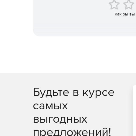
Кальмана.
Генерация кодов Ox и Batch для оцениваемы
Как бы вы
Автоматическое определение постороннего 
Манипуляция, графические и пакетные функ
Будьте в курсе
самых
выгодных
предложений!