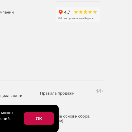
омпаний
14+
Правила продажи
циальности
e может
редоставления информации на основе сбора,
OK
ений,
рритории Российской Федерации)