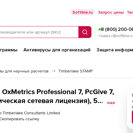
Softline.ru
Запрос цены
Те
8 (800) 200-0
Поиск
sales.r@softline.
ограммы
Антивирусы для организаций
Защита информ
ы для научных расчетов
Timberlake STAMP
 OxMetrics Professional 7, PcGive 7,
ическая сетевая лицензия), 5
еще
 Timberlake Consultants Limited
Скопировать ссылку