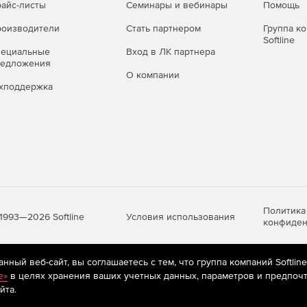
айс-листы
Семинары и вебинары
Помощь
оизводители
Стать партнером
Группа к
Softline
пециальные
Вход в ЛК партнера
редложения
О компании
хподдержка
Политика
Условия использования
1993—2026 Softline
конфиден
ный веб-сайт, вы соглашаетесь с тем, что группа компаний Softlin
яются
рекомендательные технологии
(информационные технологии п
e»
в целях хранения ваших учетных данных, параметров и предпочт
предпочтениям пользователей сети «Интернет», находящихся на те
йта.