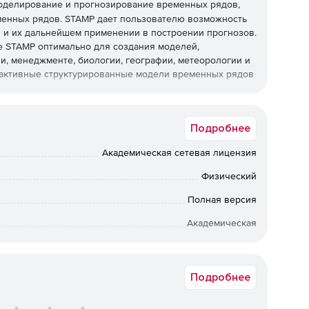
делирование и прогнозирование временных рядов,
менных рядов. STAMP дает пользователю возможность
 и их дальнейшем применении в построении прогнозов.
е STAMP оптимально для создания моделей,
и, менеджменте, биологии, географии, метеорологии и
рактивные структурированные модели временных рядов
Подробнее
ременных рядов.
Академическая сетевая лицензия
ированных моделей.
Физический
я и фильтра Кальмана.
Полная версия
й временных рядов непосредственно в показателях
Академическая
вки по Москве: от 5 рабочих дней после подтверждения
в временных рядов, как тенденции, сезонность,
ии: от 10 рабочих дней после подтверждения оплаты. По
ретения предыдущих коробочных версий обращайтесь к
Подробнее
менеджерам Softline.
нием методов пространств состояния и фильтрации