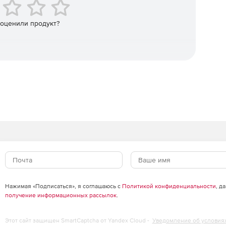
х моделей.
 оценили продукт?
значения.
ции.
Нажимая «Подписаться», я соглашаюсь с
Политикой конфиденциальности
, д
получение информационных рассылок
.
Этот сайт защищен SmartCaptcha от Yandex Cloud -
Уведомление об условия