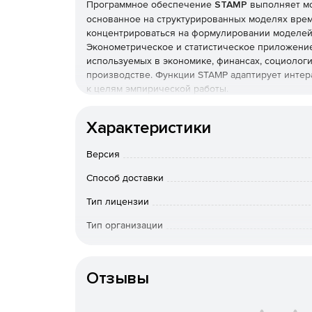
Программное обеспечение
STAMP
выполняет мо
основанное на структурированных моделях вре
концентрироваться на формулировании моделей
Эконометрическое и статистическое приложени
используемых в экономике, финансах, социологи
производстве. Функции STAMP адаптирует инте
к целям эмпирической работы.
Основные возможности STAMP:
Характеристики
Построение одно- и многомерных моделей в
Версия
Выбор и интерпретация созданных структур
Способ доставки
Использование метода пространств состояни
Тип лицензии
Формулирование структурированных моделе
Тип организации
требуемых компонентов.
Срок доста
Поддержка таких ненаблюдаемых компоненто
оплаты; по Росс
цикличность и нерегулярность.
Отзывы
вопросам приоб
Особенности доставки
Оценка и извлечение сигналов с использова