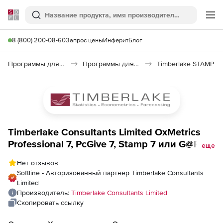
Softline
Поиск
Ме
8 (800) 200-08-60
Запрос цены
Инферит
Блог
Программы для образования и науки
Программы для научных расчетов
Timberlake STAMP
Timberlake Consultants Limited OxMetrics
Professional 7, PcGive 7, Stamp 7 или G@Rch
еще
7 (академическая сетевая лицензия),
Нет отзывов
Неограниченная
Softline - Авторизованный партнер Timberlake Consultants
Limited
Производитель:
Timberlake Consultants Limited
Скопировать ссылку