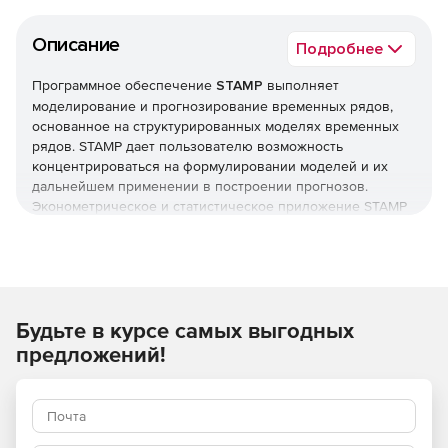
Описание
Подробнее
Программное обеспечение
STAMP
выполняет
моделирование и прогнозирование временных рядов,
основанное на структурированных моделях временных
рядов. STAMP дает пользователю возможность
концентрироваться на формулировании моделей и их
дальнейшем применении в построении прогнозов.
Эконометрическое и статистическое приложение STAMP
оптимально для создания моделей, используемых в
экономике, финансах, социологии, менеджменте,
биологии, географии, метеорологии и производстве.
Функции STAMP адаптирует интерактивные
структурированные модели временных рядов к целям
Будьте в курсе самых выгодных
эмпирической работы.
Основные возможности STAMP:
предложений!
Построение одно- и многомерных моделей
временных рядов.
Выбор и интерпретация созданных