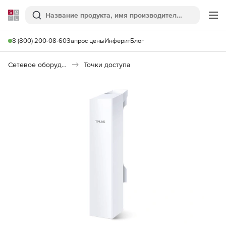
Softline
Поиск
Ме
8 (800) 200-08-60
Запрос цены
Инферит
Блог
Сетевое оборудование
Точки доступа