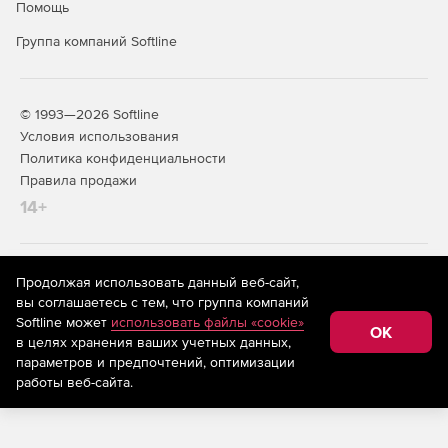
Помощь
Группа компаний Softline
© 1993—2026 Softline
Условия использования
Политика конфиденциальности
Правила продажи
14+
На информационном ресурсе store.softline.ru применяются
Продолжая использовать данный веб-сайт,
рекомендательные технологии
(информационные технологии
вы соглашаетесь с тем, что группа компаний
предоставления информации на основе сбора,
Softline может
использовать файлы «cookie»
систематизации и анализа сведений, относящихся к
OK
в целях хранения ваших учетных данных,
предпочтениям пользователей сети «Интернет»,
находящихся на территории Российской Федерации)
параметров и предпочтений, оптимизации
работы веб-сайта.