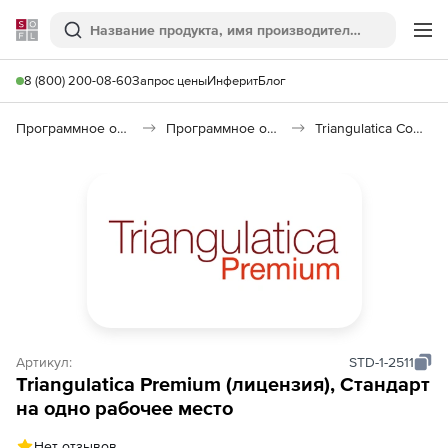
Softline
Поиск
Ме
8 (800) 200-08-60
Запрос цены
Инферит
Блог
Программное обеспечение для графики и дизайна
Программное обеспечение для 3D графики
Triangulatica Community
Артикул:
STD-1-2511
Triangulatica Premium (лицензия), Стандарт
на одно рабочее место
Нет отзывов