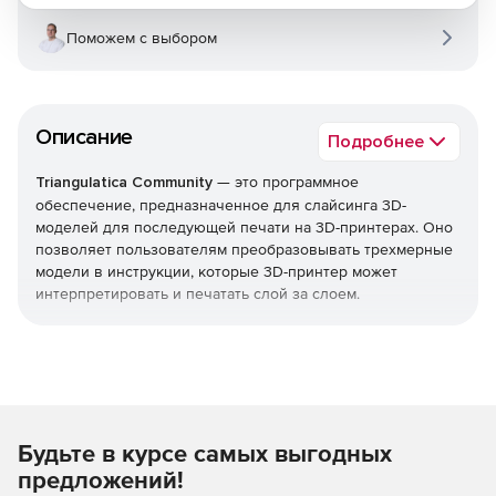
Поможем с выбором
Описание
Подробнее
Triangulatica Community
— это программное
обеспечение, предназначенное для слайсинга 3D-
моделей для последующей печати на 3D-принтерах. Оно
позволяет пользователям преобразовывать трехмерные
модели в инструкции, которые 3D-принтер может
интерпретировать и печатать слой за слоем.
Программа может включать в себя различные функции,
такие как:
Поддержка различных форматов файлов: Triangulatica
Community может работать с популярными форматами
Будьте в курсе самых выгодных
3D-моделей, такими как STL, OBJ и другими.
предложений!
Настройка параметров печати: Пользователи могут