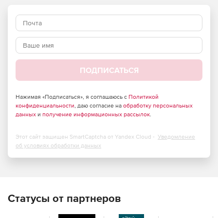
настраивать разрешение слоев, скорость печати,
температуру экструдера и другие параметры.
Генерация поддержек: Программа может
автоматически генерировать поддерживающие
структуры для элементов модели, которые не могут
быть напечатаны без дополнительной поддержки.
ПОДПИСАТЬСЯ
Предварительный просмотр слоев: Предоставляет
возможность просмотра модели по слоям, что
Нажимая «Подписаться», я соглашаюсь с
Политикой
позволяет обнаружить потенциальные проблемы до
конфиденциальности
, даю согласие на
обработку персональных
данных
и
получение информационных рассылок
.
начала печати.
Этот сайт защищен SmartCaptcha от Yandex Cloud -
Уведомление
об условиях обработки данных
Статусы от партнеров