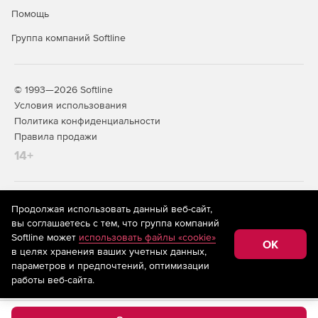
Помощь
Группа компаний Softline
© 1993—2026 Softline
Условия использования
Политика конфиденциальности
Правила продажи
14+
На информационном ресурсе store.softline.ru применяются
Продолжая использовать данный веб-сайт,
рекомендательные технологии
(информационные технологии
вы соглашаетесь с тем, что группа компаний
предоставления информации на основе сбора,
Softline может
использовать файлы «cookie»
систематизации и анализа сведений, относящихся к
OK
в целях хранения ваших учетных данных,
предпочтениям пользователей сети «Интернет»,
находящихся на территории Российской Федерации)
параметров и предпочтений, оптимизации
работы веб-сайта.