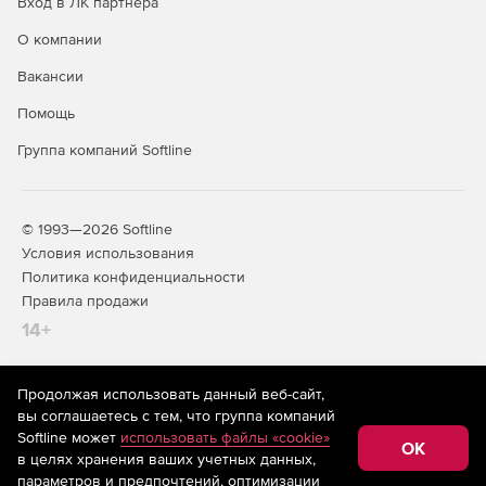
Вход в ЛК партнера
О компании
Вакансии
Помощь
Группа компаний Softline
© 1993—2026 Softline
Условия использования
Политика конфиденциальности
Правила продажи
14+
Продолжая использовать данный веб-сайт,
На информационном ресурсе store.softline.ru применяются
вы соглашаетесь с тем, что группа компаний
рекомендательные технологии
(информационные технологии
Softline может
использовать файлы «cookie»
предоставления информации на основе сбора,
OK
в целях хранения ваших учетных данных,
систематизации и анализа сведений, относящихся к
предпочтениям пользователей сети «Интернет»,
параметров и предпочтений, оптимизации