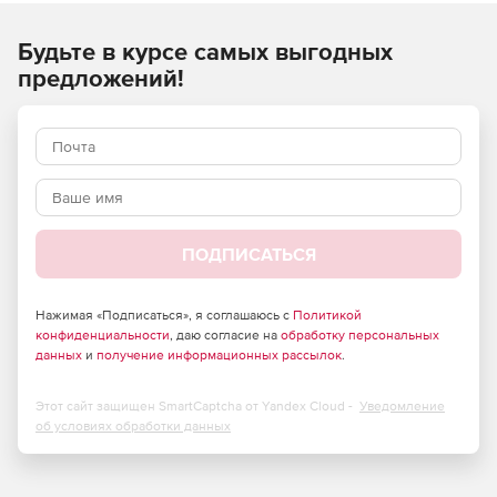
согласованность для пользователей и беспроблемное
управление для администраторов.
Будьте в курсе самых выгодных
Управление мобильной печатью для iOS, Android и
предложений!
Chromebook из консоли перетаскивания.
Возможность разрешать пользователям печатать с
любого устройства на любом принтере и получать
доступ ко всем расширенным настройкам принтера
производителя, таким как PIN-код / защита, сшивание,
сортировка, дуплекс, настройки цвета и многое
другое.
ПОДПИСАТЬСЯ
Возможность пользователям назначать свои
собственные принтеры, не обращаясь в службу
Нажимая «Подписаться», я соглашаюсь с
Политикой
конфиденциальности
поддержки. В представлении «Карты» администраторы
, даю согласие на
обработку персональных
данных
и
получение информационных рассылок
.
могут загружать планы этажей или чертежи, что
позволяет пользователям находить и устанавливать
принтеры, наиболее близкие к ним.
Этот сайт защищен SmartCaptcha от Yandex Cloud -
Уведомление
об условиях обработки данных
Отслеживание расходных материалов, заданий на
печать и уменьшение количества обращений в
службу поддержки. Возможность отследить, сколько