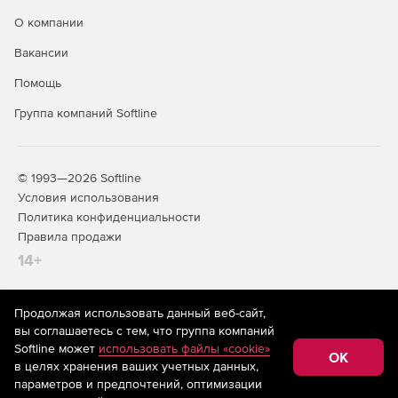
О компании
Вакансии
Помощь
Группа компаний Softline
© 1993—2026 Softline
Условия использования
Политика конфиденциальности
Правила продажи
14+
Продолжая использовать данный веб-сайт,
На информационном ресурсе store.softline.ru применяются
вы соглашаетесь с тем, что группа компаний
рекомендательные технологии
(информационные технологии
Softline может
использовать файлы «cookie»
предоставления информации на основе сбора,
OK
в целях хранения ваших учетных данных,
систематизации и анализа сведений, относящихся к
предпочтениям пользователей сети «Интернет»,
параметров и предпочтений, оптимизации
находящихся на территории Российской Федерации)