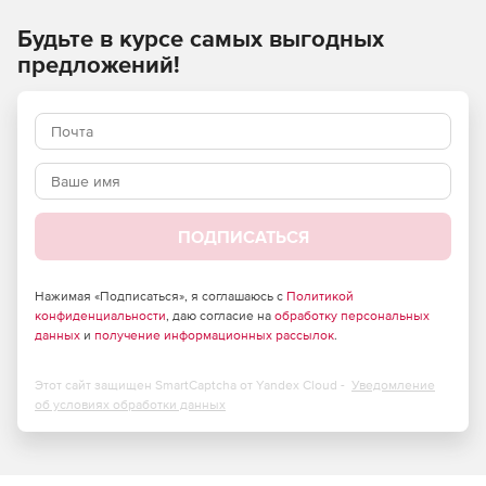
быстрее, чем перенаправление USB).
Будьте в курсе самых выгодных
Устранение необходимости в управлении
предложений!
устройством и установке локальных драйверов.
Полный доступ к функциям сканера при обмене
данными напрямую с драйверами TWAIN или WIA.
Повышение пропускной способности сети.
ПОДПИСАТЬСЯ
Нажимая «Подписаться», я соглашаюсь с
Политикой
конфиденциальности
, даю согласие на
обработку персональных
данных
и
получение информационных рассылок
.
Этот сайт защищен SmartCaptcha от Yandex Cloud -
Уведомление
об условиях обработки данных