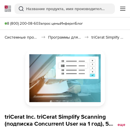
Softline
Поиск
Ме
8 (800) 200-08-60
Запрос цены
Инферит
Блог
Системные программы
Программы для настройки системы
triCerat Simplify Scanning
triCerat Inc. triCerat Simplify Scanning
(подписка Concurrent User на 1 год), 5
еще