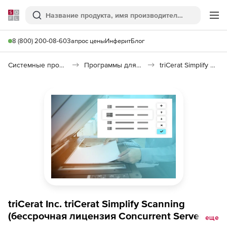
Softline
Поиск
Ме
8 (800) 200-08-60
Запрос цены
Инферит
Блог
Системные программы
Программы для настройки системы
triCerat Simplify Scanning
triCerat Inc. triCerat Simplify Scanning
(бессрочная лицензия Concurrent Server),
еще