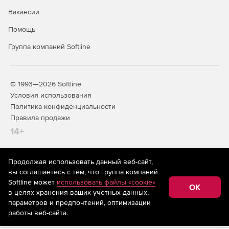
Вакансии
Помощь
Группа компаний Softline
© 1993—2026 Softline
Условия использования
Политика конфиденциальности
Правила продажи
14+
Продолжая использовать данный веб-сайт,
На информационном ресурсе store.softline.ru применяются
вы соглашаетесь с тем, что группа компаний
рекомендательные технологии
(информационные технологии
Softline может
использовать файлы «cookie»
предоставления информации на основе сбора,
OK
в целях хранения ваших учетных данных,
систематизации и анализа сведений, относящихся к
предпочтениям пользователей сети «Интернет»,
параметров и предпочтений, оптимизации
находящихся на территории Российской Федерации)
работы веб-сайта.