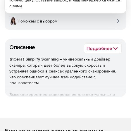
с вами
Поможем с выбором
Описание
Подробнее
triCerat Simplify Scanning
– универсальный драйвер
сканера, который дает более высокую скорость и
устраняет ошибки в сеансах удаленного сканирования,
что обеспечивает лучшее взаимодействие с
пользователем.
Высокоскоростное сканирование для виртуальных и
удаленных сред:
Черно-белые, цветные или полутоновые данные
сжимаются для снижения скорости передачи (до 80%
быстрее, чем перенаправление USB).
Будьте в курсе самых выгодных