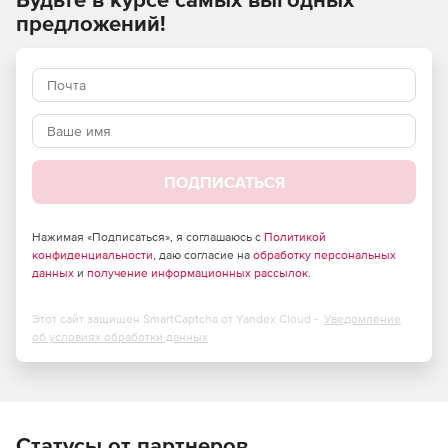
Устранение необходимости в управлении
предложений!
устройством и установке локальных драйверов.
Полный доступ к функциям сканера при обмене
данными напрямую с драйверами TWAIN или WIA.
Повышение пропускной способности сети.
ПОДПИСАТЬСЯ
Нажимая «Подписаться», я соглашаюсь с
Политикой
конфиденциальности
, даю согласие на
обработку персональных
данных
и
получение информационных рассылок
.
Этот сайт защищен SmartCaptcha от Yandex Cloud -
Уведомление
об условиях обработки данных
Статусы от партнеров