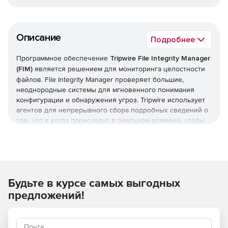
Описание
Подробнее
Программное обеспечение
Tripwire File Integrity Manager
(FIM)
является решением для мониторинга целостности
файлов. File Integrity Manager проверяет большие,
неоднородные системы для мгновенного понимания
конфигурации и обнаружения угроз. Tripwire использует
агентов для непрерывного сбора подробных сведений о
том, что и когда происходит в реальном времени, чтобы
обеспечить обнаружение всех изменений и использовать
эти данные для определения угрозы безопасности или
несоответствия требованиям.
Автоматизация помогает организациям справляться с
Будьте в курсе самых выгодных
нагрузкой
Диспетчер целостности файлов использует
предложений!
автоматизацию для обнаружения всех изменений и
исправления тех, которые исключают конфигурацию из
политики. Интеграция с существующими системами