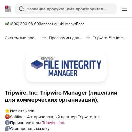
Softline
Поиск
Ме
8 (800) 200-08-60
Запрос цены
Инферит
Блог
Системные программы
Программы для настройки системы
Tripwire File Integrity Manager
Tripwire, Inc. Tripwire Manager (лицензии
для коммерческих организаций),
Нет отзывов
Softline - Авторизованный партнер Tripwire, Inc.
Производитель:
Tripwire, Inc.
Скопировать ссылку