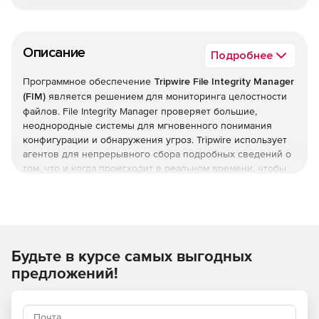
Описание
Подробнее
Программное обеспечение
Tripwire File Integrity Manager
(FIM)
является решением для мониторинга целостности
файлов. File Integrity Manager проверяет большие,
неоднородные системы для мгновенного понимания
конфигурации и обнаружения угроз. Tripwire использует
агентов для непрерывного сбора подробных сведений о
том, что и когда происходит в реальном времени, чтобы
обеспечить обнаружение всех изменений и использовать
эти данные для определения угрозы безопасности или
несоответствия требованиям.
Автоматизация помогает организациям справляться с
Будьте в курсе самых выгодных
нагрузкой
Диспетчер целостности файлов использует
предложений!
автоматизацию для обнаружения всех изменений и
исправления тех, которые исключают конфигурацию из
политики. Интеграция с существующими системами