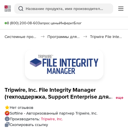
Softline
Поиск
Ме
8 (800) 200-08-60
Запрос цены
Инферит
Блог
Системные программы
Программы для настройки системы
Tripwire File Integrity Manager
Tripwire, Inc. File Integrity Manager
(техподдержка, Support Enterprise для
еще
коммерческих организаций), Tripwire
Нет отзывов
Enterprise Console
Softline - Авторизованный партнер Tripwire, Inc.
Производитель:
Tripwire, Inc.
Скопировать ссылку