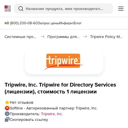
Softline
Поиск
Ме
8 (800) 200-08-60
Запрос цены
Инферит
Блог
Системные программы
Программы для настройки системы
Tripwire Policy Manager
Tripwire, Inc. Tripwire for Directory Services
(лицензии), стоимость 1 лицензии
Нет отзывов
Softline - Авторизованный партнер Tripwire, Inc.
Производитель:
Tripwire, Inc.
Скопировать ссылку