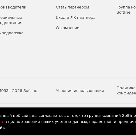
оизводители
Стать партнером
Группа к
Softline
пециальные
Вход в ЛК партнера
редложения
О компании
хподдержка
Политика
Условия использования
1993—2026 Softline
конфиден
яются
рекомендательные технологии
(информационные технологии п
ный веб-сайт, вы соглашаетесь с тем, что группа компаний Softlin
предпочтениям пользователей сети «Интернет», находящихся на те
e»
в целях хранения ваших учетных данных, параметров и предпочт
йта.