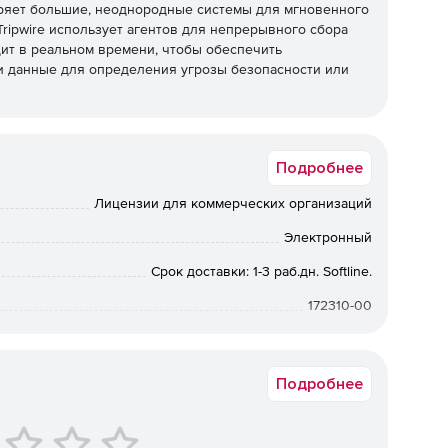
оверяет большие, неоднородные системы для мгновенного
ripwire использует агентов для непрерывного сбора
дит в реальном времени, чтобы обеспечить
и данные для определения угрозы безопасности или
яться с нагрузкой
оматизацию для обнаружения всех изменений и
Подробнее
ацию из политики. Интеграция с существующими
C Remedy, HP Service Center или Service Now,
Лицензии для коммерческих организаций
аются, когда одно или несколько конкретных изменений
Электронный
Срок доставки: 1-3 раб.дн. Softline.
 безопасности
172310-00
ть File Integrity Manager со многими средствами
ей безопасности (SCM), управление журналами и SIEM.
ркируют и управляют данными более интуитивно и таким
Подробнее