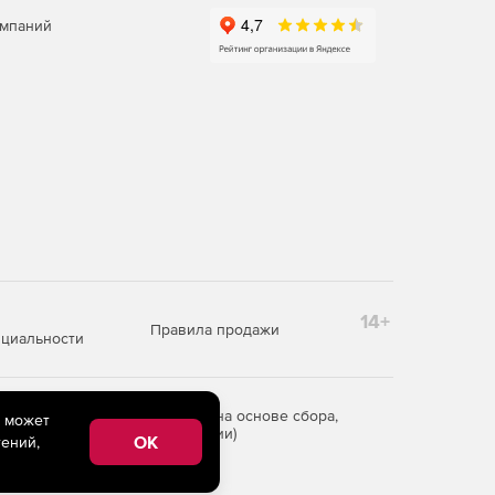
омпаний
14+
Правила продажи
циальности
редоставления информации на основе сбора,
e может
рритории Российской Федерации)
OK
ений,