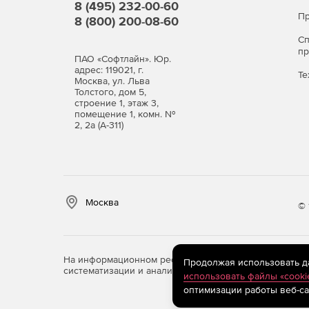
8 (495) 232-00-60
Пр
8 (800) 200-08-60
С
п
ПАО «Софтлайн». Юр.
адрес: 119021, г.
Те
Москва, ул. Льва
Толстого, дом 5,
строение 1, этаж 3,
помещение 1, комн. №
2, 2а (А-311)
Москва
© 
На информационном ресурсе store.softline.ru примен
Продолжая использовать дан
систематизации и анализа сведений, относящихся к 
использовать файлы «cooki
оптимизации работы веб-са