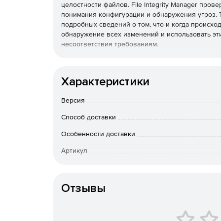
целостности файлов. File Integrity Manager пр
понимания конфигурации и обнаружения угроз. T
подробных сведений о том, что и когда происхо
обнаружение всех изменений и использовать эт
несоответствия требованиям.
Автоматизация помогает организациям справл
Диспетчер целостности файлов использует авт
Характеристики
исправления тех, которые исключают конфигур
системами регистрации изменений, такими как BM
Версия
позволяет быстро проводить аудит.
Кроме того, автоматические оповещения запуск
Способ доставки
достигает порогового значения серьезности.
Особенности доставки
Управление целостностью файлов и контроль
Артикул
Tripwire предоставляет возможность интегрирова
контроля безопасности: управление конфигураци
Tripwire FIM добавляет компоненты, которые ма
образом защищают их.
Отзывы