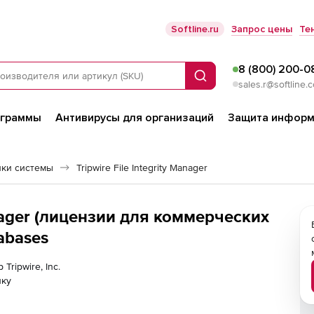
Softline.ru
Запрос цены
Те
8 (800) 200-0
Поиск
sales.r@softline.
ограммы
Антивирусы для организаций
Защита информ
йки системы
Tripwire File Integrity Manager
Manager (лицензии для коммерческих
tabases
Tripwire, Inc.
лку