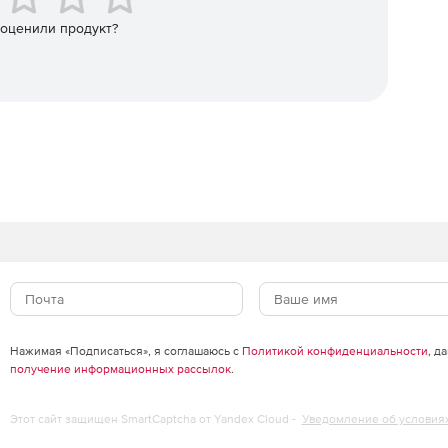
 оценили продукт?
Нажимая «Подписаться», я соглашаюсь с
Политикой конфиденциальности
, д
получение информационных рассылок
.
Этот сайт защищен SmartCaptcha от Yandex Cloud -
Уведомление об условия