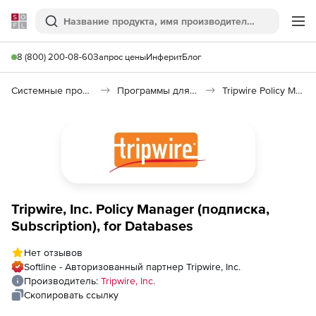
Softline
Поиск
Ме
8 (800) 200-08-60
Запрос цены
Инферит
Блог
Системные программы
Программы для настройки системы
Tripwire Policy Manager
Tripwire, Inc. Policy Manager (подписка,
Subscription), for Databases
Нет отзывов
Softline - Авторизованный партнер Tripwire, Inc.
Производитель:
Tripwire, Inc.
Скопировать ссылку