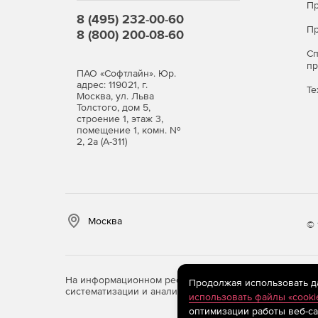
Пр
8 (495) 232-00-60
Пр
8 (800) 200-08-60
С
п
ПАО «Софтлайн». Юр.
адрес: 119021, г.
Те
Москва, ул. Льва
Толстого, дом 5,
строение 1, этаж 3,
помещение 1, комн. №
2, 2а (А-311)
Москва
© 
На информационном ресурсе store.softline.ru примен
Продолжая использовать дан
систематизации и анализа сведений, относящихся к 
использовать файлы «cooki
оптимизации работы веб-са