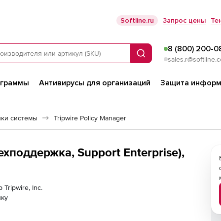
Softline.ru
Запрос цены
Те
8 (800) 200-0
Поиск
sales.r@softline.
ограммы
Антивирусы для организаций
Защита информ
йки системы
Tripwire Policy Manager
(техподдержка, Support Enterprise),
Tripwire, Inc.
лку