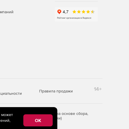
омпаний
14+
Правила продажи
циальности
редоставления информации на основе сбора,
e может
рритории Российской Федерации)
OK
ений,