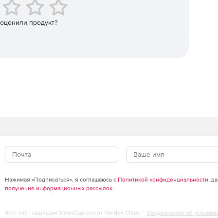
 оценили продукт?
Нажимая «Подписаться», я соглашаюсь с
Политикой конфиденциальности
, д
получение информационных рассылок
.
Этот сайт защищен SmartCaptcha от Yandex Cloud -
Уведомление об условия