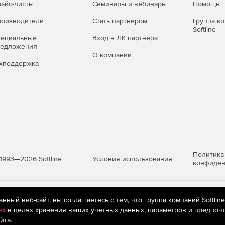
айс-листы
Семинары и вебинары
Помощь
оизводители
Стать партнером
Группа к
Softline
пециальные
Вход в ЛК партнера
редложения
О компании
хподдержка
Политика
Условия использования
1993—2026 Softline
конфиден
яются
рекомендательные технологии
(информационные технологии п
ный веб-сайт, вы соглашаетесь с тем, что группа компаний Softlin
предпочтениям пользователей сети «Интернет», находящихся на те
e»
в целях хранения ваших учетных данных, параметров и предпочт
йта.