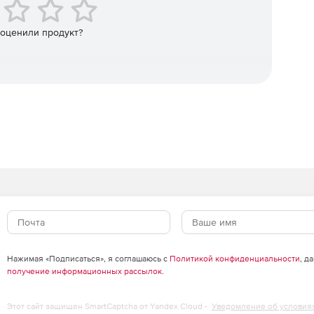
 оценили продукт?
Нажимая «Подписаться», я соглашаюсь с
Политикой конфиденциальности
, д
получение информационных рассылок
.
Этот сайт защищен SmartCaptcha от Yandex Cloud -
Уведомление об условия