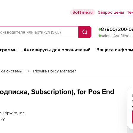
Softline.ru
Запрос цены
Те
8 (800) 200-0
Поиск
sales.r@softline.
ограммы
Антивирусы для организаций
Защита информ
йки системы
Tripwire Policy Manager
подписка, Subscription), for Pos End
Tripwire, Inc.
лку