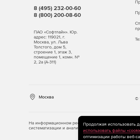
Пр
8 (495) 232-00-60
Пр
8 (800) 200-08-60
С
п
ПАО «Софтлайн». Юр.
адрес: 119021, г.
Те
Москва, ул. Льва
Толстого, дом 5,
строение 1, этаж 3,
помещение 1, комн. №
2, 2а (А-311)
Москва
© 
На информационном ресурсе store.softline.ru примен
Продолжая использовать дан
систематизации и анализа сведений, относящихся к 
использовать файлы «cooki
оптимизации работы веб-са