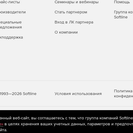
айс-листы
Семинары и вебинары
Помощь
оизводители
Стать партнером
Группа к
Softline
пециальные
Вход в ЛК партнера
редложения
О компании
хподдержка
Политика
Условия использования
1993—2026 Softline
конфиден
яются
рекомендательные технологии
(информационные технологии п
ный веб-сайт, вы соглашаетесь с тем, что группа компаний Softlin
предпочтениям пользователей сети «Интернет», находящихся на те
e»
в целях хранения ваших учетных данных, параметров и предпочт
йта.