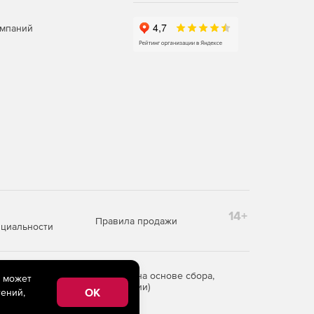
омпаний
14+
Правила продажи
циальности
редоставления информации на основе сбора,
e может
рритории Российской Федерации)
OK
ений,