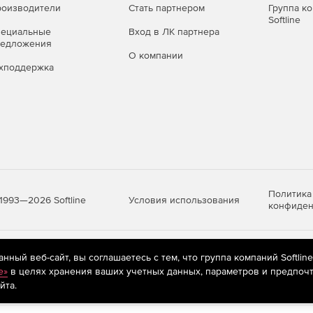
оизводители
Стать партнером
Группа к
Softline
пециальные
Вход в ЛК партнера
редложения
О компании
хподдержка
Политика
Условия использования
1993—2026 Softline
конфиден
яются
рекомендательные технологии
(информационные технологии п
ный веб-сайт, вы соглашаетесь с тем, что группа компаний Softlin
предпочтениям пользователей сети «Интернет», находящихся на те
e»
в целях хранения ваших учетных данных, параметров и предпочт
йта.