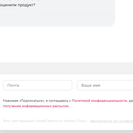
 оценили продукт?
Нажимая «Подписаться», я соглашаюсь с
Политикой конфиденциальности
, д
получение информационных рассылок
.
Этот сайт защищен SmartCaptcha от Yandex Cloud -
Уведомление об условия