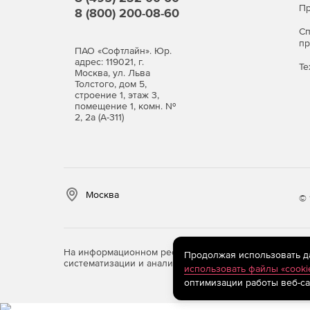
Пр
8 (800) 200-08-60
С
п
ПАО «Софтлайн». Юр.
адрес: 119021, г.
Те
Москва, ул. Льва
Толстого, дом 5,
строение 1, этаж 3,
помещение 1, комн. №
2, 2а (А-311)
Москва
© 
На информационном ресурсе store.softline.ru примен
Продолжая использовать дан
систематизации и анализа сведений, относящихся к 
использовать файлы «cooki
оптимизации работы веб-са