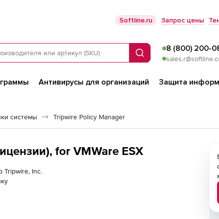
Softline.ru
Запрос цены
Те
8 (800) 200-0
Поиск
sales.r@softline.
ограммы
Антивирусы для организаций
Защита информ
йки системы
Tripwire Policy Manager
(лицензии), for VMWare ESX
Tripwire, Inc.
лку