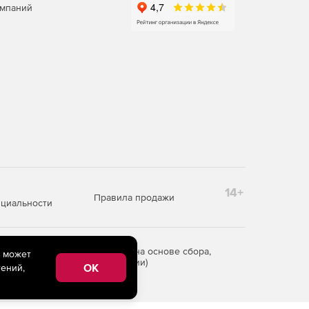
омпаний
14+
Правила продажи
циальности
редоставления информации на основе сбора,
e может
рритории Российской Федерации)
OK
ений,