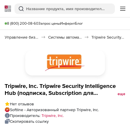
Softline
Поиск
Ме
8 (800) 200-08-60
Запрос цены
Инферит
Блог
Управление бизнесом, CRM/ERP
Системы автоматизации
Tripwire Security Intelligence Hub
Tripwire, Inc. Tripwire Security Intelligence
Hub (подписка, Subscription для
еще
академических организаций, Academic
Нет отзывов
Institution), Tier 7 (60,000-79,999 Enrolled
Softline - Авторизованный партнер Tripwire, Inc.
Students)
Производитель:
Tripwire, Inc.
Скопировать ссылку