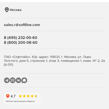
Tripwire SIH интегрируется с управлением активами,
IDS / IPS, информацией о безопасности и управлении
Москва
событиями (SIEM), службой поддержки и другими
корпоративными системами информации и
безопасности.
sales.r@softline.com
8 (495) 232-00-60
8 (800) 200-08-60
ПАО «Софтлайн». Юр. адрес: 119021, г. Москва, ул. Льва
Толстого, дом 5, строение 1, этаж 3, помещение 1, комн. № 2, 2а
(А-311)