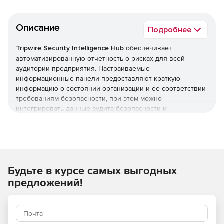
Описание
Подробнее
Tripwire Security Intelligence Hub
обеспечивает
автоматизированную отчетность о рисках для всей
аудитории предприятия. Настраиваемые
информационные панели предоставляют краткую
информацию о состоянии организации и ее соответствии
требованиям безопасности, при этом можно
интегрировать данные аудита безопасности и
конфигурации в порталы безопасности, приложения и
бизнес-процессы.
Отчеты для конкретной аудитории предназначены для
широкого круга корпоративных аудиторий, включая
Будьте в курсе самых выгодных
руководителей, аудиторов, ИТ-отдел и группы
безопасности. Можно автоматизировать создание и
предложений!
распространение отчетов вручную, чтобы нужные
данные более эффективно доставлялись нужным людям.
Основные возможности: