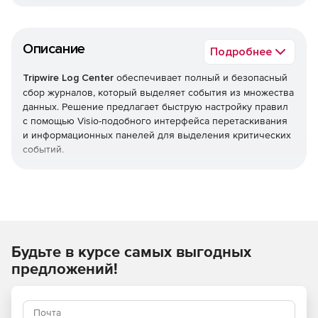
Описание
Подробнее
Tripwire Log Center
обеспечивает полный и безопасный
сбор журналов, который выделяет события из множества
данных. Решение предлагает быструю настройку правил
с помощью Visio-подобного интерфейса перетаскивания
и информационных панелей для выделения критических
событий.
Механизм корреляции Tripwire Log Center автоматически
определяет и реагирует на интересующие события.
Действия могут включать создание рабочего билета,
отправку уведомления по электронной почте или
выполнение команды. Решение также интегрируется с
Будьте в курсе самых выгодных
Tripwire Enterprise и Tripwire IP360 для обнаружения и
реагирования на аномалии и подозрительные действия.
предложений!
Решение помогает соответствовать нормативным
требованиям для сбора и хранения журналов, сохранять