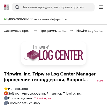
Softline
Поиск
Ме
8 (800) 200-08-60
Запрос цены
Инферит
Блог
Системные программы
Программы для настройки системы
Tripwire Log Center
Tripwire, Inc. Tripwire Log Center Manager
(продление техподдержки, Support
еще
Enterprise), 1000 EPS
Нет отзывов
Softline - Авторизованный партнер Tripwire, Inc.
Производитель:
Tripwire, Inc.
Скопировать ссылку