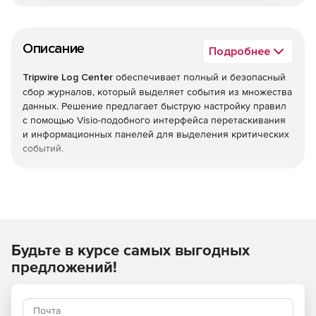
Описание
Подробнее
Tripwire Log Center
обеспечивает полный и безопасный
сбор журналов, который выделяет события из множества
данных. Решение предлагает быструю настройку правил
с помощью Visio-подобного интерфейса перетаскивания
и информационных панелей для выделения критических
событий.
Механизм корреляции Tripwire Log Center автоматически
определяет и реагирует на интересующие события.
Действия могут включать создание рабочего билета,
отправку уведомления по электронной почте или
выполнение команды. Решение также интегрируется с
Будьте в курсе самых выгодных
Tripwire Enterprise и Tripwire IP360 для обнаружения и
реагирования на аномалии и подозрительные действия.
предложений!
Решение помогает соответствовать нормативным
требованиям для сбора и хранения журналов, сохранять