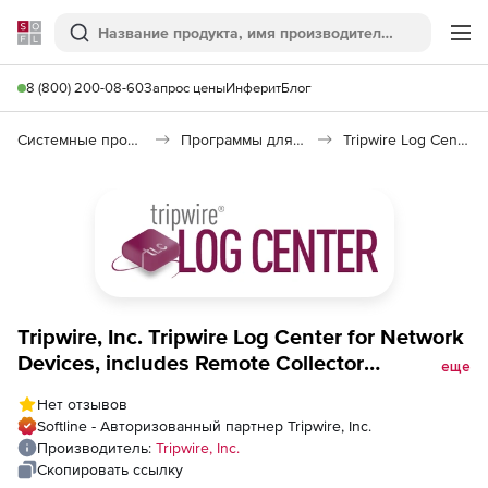
Softline
Поиск
Ме
8 (800) 200-08-60
Запрос цены
Инферит
Блог
Системные программы
Программы для настройки системы
Tripwire Log Center
Tripwire, Inc. Tripwire Log Center for Network
Devices, includes Remote Collector
еще
(техподдержка, Support Enterprise),
Нет отзывов
стоимость 1 лицензии
Softline - Авторизованный партнер Tripwire, Inc.
Производитель:
Tripwire, Inc.
Скопировать ссылку