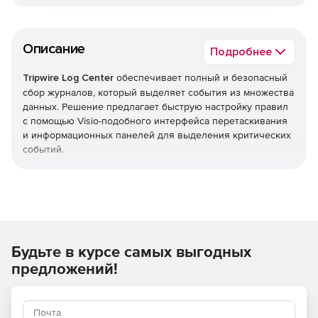
Описание
Подробнее
Tripwire Log Center
обеспечивает полный и безопасный
сбор журналов, который выделяет события из множества
данных. Решение предлагает быструю настройку правил
с помощью Visio-подобного интерфейса перетаскивания
и информационных панелей для выделения критических
событий.
Механизм корреляции Tripwire Log Center автоматически
определяет и реагирует на интересующие события.
Действия могут включать создание рабочего билета,
отправку уведомления по электронной почте или
выполнение команды. Решение также интегрируется с
Будьте в курсе самых выгодных
Tripwire Enterprise и Tripwire IP360 для обнаружения и
реагирования на аномалии и подозрительные действия.
предложений!
Решение помогает соответствовать нормативным
требованиям для сбора и хранения журналов, сохранять