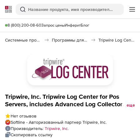
Softline
Поиск
Ме
8 (800) 200-08-60
Запрос цены
Инферит
Блог
Системные программы
Программы для настройки системы
Tripwire Log Center
Tripwire, Inc. Tripwire Log Center for Pos
Servers, includes Advanced Log Collector
еще
Agent (техподдержка, Support Enterprise),
Нет отзывов
стоимость 1 лицензии
Softline - Авторизованный партнер Tripwire, Inc.
Производитель:
Tripwire, Inc.
Скопировать ссылку