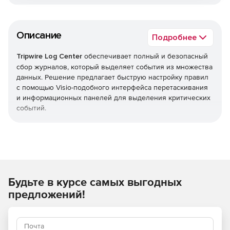
Описание
Подробнее
Tripwire Log Center
обеспечивает полный и безопасный
сбор журналов, который выделяет события из множества
данных. Решение предлагает быструю настройку правил
с помощью Visio-подобного интерфейса перетаскивания
и информационных панелей для выделения критических
событий.
Механизм корреляции Tripwire Log Center автоматически
определяет и реагирует на интересующие события.
Действия могут включать создание рабочего билета,
отправку уведомления по электронной почте или
выполнение команды. Решение также интегрируется с
Будьте в курсе самых выгодных
Tripwire Enterprise и Tripwire IP360 для обнаружения и
реагирования на аномалии и подозрительные действия.
предложений!
Решение помогает соответствовать нормативным
требованиям для сбора и хранения журналов, сохранять