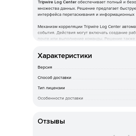
Tripwire Log Center
обеспечивает полный и безо
множества данных. Решение предлагает быструю
интерфейса перетаскивания и информационных 
Механизм корреляции Tripwire Log Center автом
события. Действия могут включать создание раб
почте или выполнение команды. Решение также инт
обнаружения и реагирования на аномалии и под
Характеристики
Решение помогает соответствовать нормативным
сохранять и пересылать данные журнала, исполь
Версия
Tripwire Log Center обеспечивает безопасность 
пользователей, аутентификации, обнаружения D
Способ доставки
В продукте предусмотрена предварительная фил
которые известны как угрозы и ранние признак
Тип лицензии
Особенности доставки
Артикул
Отзывы