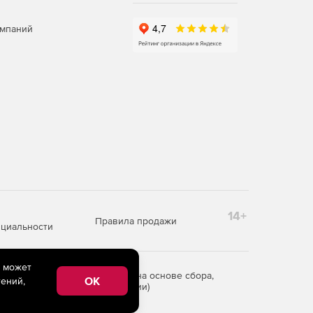
омпаний
14+
Правила продажи
циальности
e может
редоставления информации на основе сбора,
OK
ений,
рритории Российской Федерации)