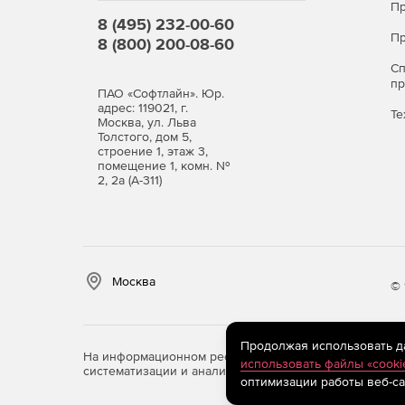
Пр
8 (495) 232-00-60
Пр
8 (800) 200-08-60
С
п
ПАО «Софтлайн». Юр.
адрес: 119021, г.
Те
Москва, ул. Льва
Толстого, дом 5,
строение 1, этаж 3,
помещение 1, комн. №
2, 2а (А-311)
Москва
© 
Продолжая использовать дан
На информационном ресурсе store.softline.ru примен
использовать файлы «cooki
систематизации и анализа сведений, относящихся к 
оптимизации работы веб-са