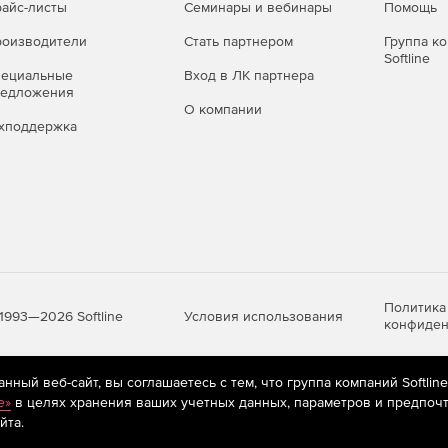
айс-листы
Семинары и вебинары
Помощь
оизводители
Стать партнером
Группа к
Softline
пециальные
Вход в ЛК партнера
редложения
О компании
хподдержка
Политика
Условия использования
1993—2026 Softline
конфиден
ный веб-сайт, вы соглашаетесь с тем, что группа компаний Softlin
яются
рекомендательные технологии
(информационные технологии п
e»
в целях хранения ваших учетных данных, параметров и предпочт
предпочтениям пользователей сети «Интернет», находящихся на те
йта.