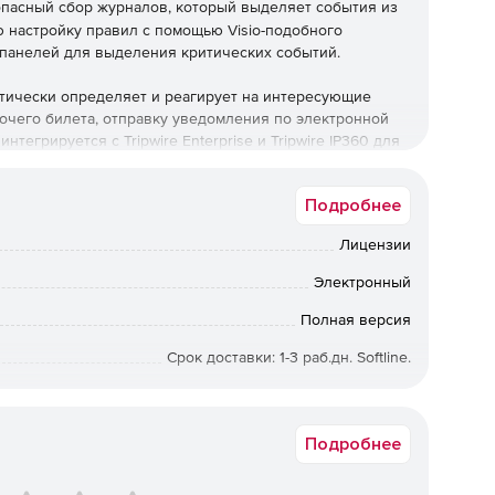
пасный сбор журналов, который выделяет события из
 настройку правил с помощью Visio-подобного
панелей для выделения критических событий.
атически определяет и реагирует на интересующие
очего билета, отправку уведомления по электронной
егрируется с Tripwire Enterprise и Tripwire IP360 для
озрительные действия.
Подробнее
 требованиям для сбора и хранения журналов,
зуя легкий агент, который преодолевает сбои системы.
Лицензии
для процессов: обнаружения внутренних угроз, аудита
oS, обнаружения нарушений и обнаружения вторжений.
Электронный
ьтрация данных и выявление аномалий и паттернов,
и нарушений.
Полная версия
Срок доставки: 1-3 раб.дн. Softline.
300309-00
Подробнее