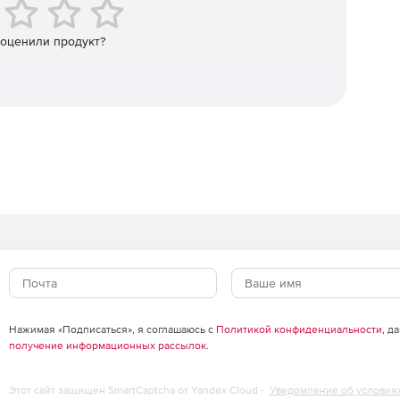
 оценили продукт?
Нажимая «Подписаться», я соглашаюсь с
Политикой конфиденциальности
, д
получение информационных рассылок
.
Этот сайт защищен SmartCaptcha от Yandex Cloud -
Уведомление об условия