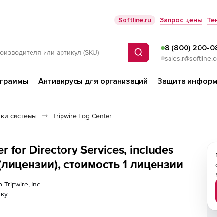
Softline.ru
Запрос цены
Те
8 (800) 200-0
Поиск
sales.r@softline.
ограммы
Антивирусы для организаций
Защита информ
йки системы
Tripwire Log Center
er for Directory Services, includes
 (лицензии), стоимость 1 лицензии
Tripwire, Inc.
лку