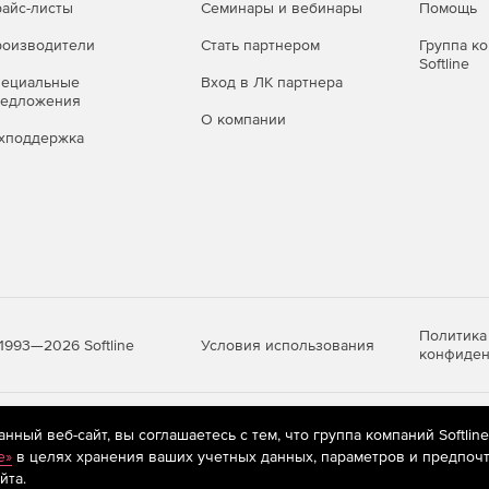
айс-листы
Семинары и вебинары
Помощь
оизводители
Стать партнером
Группа к
Softline
пециальные
Вход в ЛК партнера
редложения
О компании
хподдержка
Политика
Условия использования
1993—2026 Softline
конфиден
яются
рекомендательные технологии
(информационные технологии п
ный веб-сайт, вы соглашаетесь с тем, что группа компаний Softlin
предпочтениям пользователей сети «Интернет», находящихся на те
e»
в целях хранения ваших учетных данных, параметров и предпочт
йта.