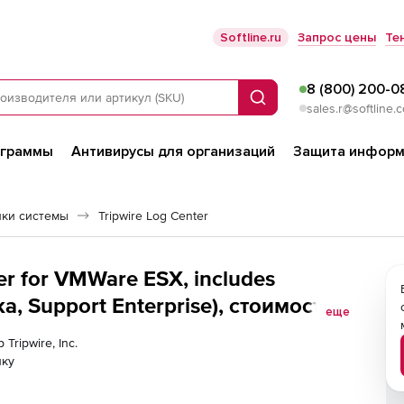
Softline.ru
Запрос цены
Те
8 (800) 200-0
Поиск
sales.r@softline.
ограммы
Антивирусы для организаций
Защита информ
йки системы
Tripwire Log Center
ter for VMWare ESX, includes
а, Support Enterprise), стоимость 1
еще
Tripwire, Inc.
лку