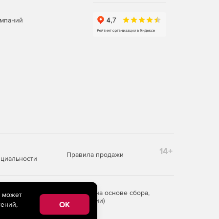
омпаний
14+
Правила продажи
циальности
редоставления информации на основе сбора,
e может
рритории Российской Федерации)
OK
ений,