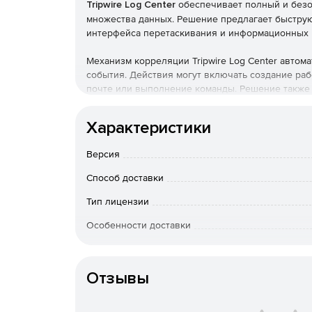
Tripwire Log Center
обеспечивает полный и безо
множества данных. Решение предлагает быструю
интерфейса перетаскивания и информационных 
Механизм корреляции Tripwire Log Center автом
события. Действия могут включать создание раб
почте или выполнение команды. Решение также инт
обнаружения и реагирования на аномалии и под
Характеристики
Решение помогает соответствовать нормативным
сохранять и пересылать данные журнала, исполь
Версия
Tripwire Log Center обеспечивает безопасность 
пользователей, аутентификации, обнаружения D
Способ доставки
В продукте предусмотрена предварительная фил
которые известны как угрозы и ранние признак
Тип лицензии
Особенности доставки
Артикул
Отзывы