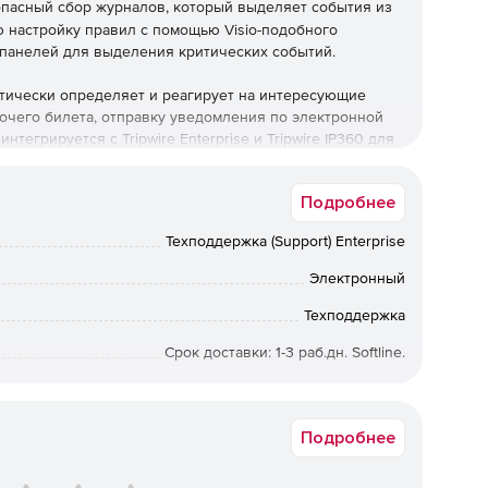
пасный сбор журналов, который выделяет события из
 настройку правил с помощью Visio-подобного
панелей для выделения критических событий.
атически определяет и реагирует на интересующие
очего билета, отправку уведомления по электронной
егрируется с Tripwire Enterprise и Tripwire IP360 для
озрительные действия.
Подробнее
 требованиям для сбора и хранения журналов,
зуя легкий агент, который преодолевает сбои системы.
Техподдержка (Support) Enterprise
для процессов: обнаружения внутренних угроз, аудита
oS, обнаружения нарушений и обнаружения вторжений.
Электронный
ьтрация данных и выявление аномалий и паттернов,
и нарушений.
Техподдержка
Срок доставки: 1-3 раб.дн. Softline.
300311-02
Подробнее