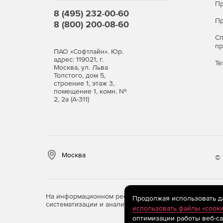
Пр
8 (495) 232-00-60
Пр
8 (800) 200-08-60
С
п
ПАО «Софтлайн». Юр.
адрес: 119021, г.
Те
Москва, ул. Льва
Толстого, дом 5,
строение 1, этаж 3,
помещение 1, комн. №
2, 2а (А-311)
Москва
© 
На информационном ресурсе store.softline.ru примен
Продолжая использовать дан
систематизации и анализа сведений, относящихся к 
использовать файлы «cooki
оптимизации работы веб-са