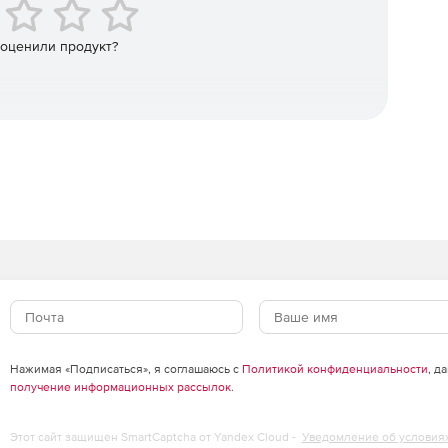
 оценили продукт?
Нажимая «Подписаться», я соглашаюсь с
Политикой конфиденциальности
, д
получение информационных рассылок
.
Этот сайт защищен SmartCaptcha от Yandex Cloud -
Уведомление об условия