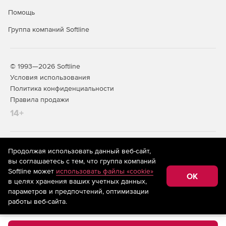
Помощь
Группа компаний Softline
© 1993—2026 Softline
Условия использования
Политика конфиденциальности
Правила продажи
14+
На информационном ресурсе store.softline.ru применяются
Продолжая использовать данный веб-сайт,
рекомендательные технологии
(информационные технологии
вы соглашаетесь с тем, что группа компаний
предоставления информации на основе сбора,
Softline может
использовать файлы «cookie»
систематизации и анализа сведений, относящихся к
OK
в целях хранения ваших учетных данных,
предпочтениям пользователей сети «Интернет»,
находящихся на территории Российской Федерации)
параметров и предпочтений, оптимизации
работы веб-сайта.