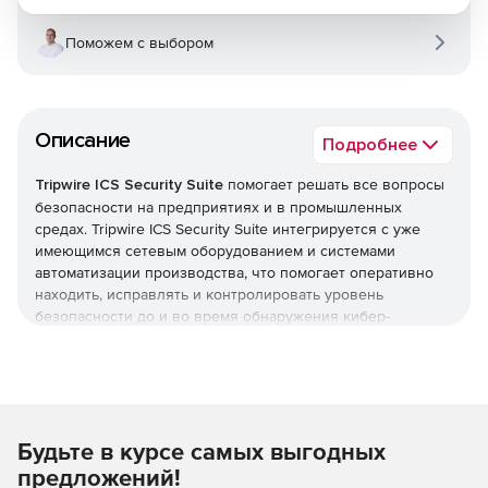
Поможем с выбором
Описание
Подробнее
Tripwire ICS Security Suite
помогает решать все вопросы
безопасности на предприятиях и в промышленных
средах. Tripwire ICS Security Suite интегрируется с уже
имеющимся сетевым оборудованием и системами
автоматизации производства, что помогает оперативно
находить, исправлять и контролировать уровень
безопасности до и во время обнаружения кибер-
инцидентов.
Пакет защищает промышленную систему управления
двумя различными способами:
Будьте в курсе самых выгодных
ПАССИВНЫЙ ПОДХОД ICS
Данные системного журнала, собранные с внутренних
предложений!