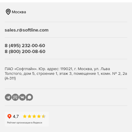
Tripwire SIH интегрируется с управлением активами,
IDS / IPS, информацией о безопасности и управлении
Москва
событиями (SIEM), службой поддержки и другими
корпоративными системами информации и
безопасности.
sales.r@softline.com
8 (495) 232-00-60
8 (800) 200-08-60
ПАО «Софтлайн». Юр. адрес: 119021, г. Москва, ул. Льва
Толстого, дом 5, строение 1, этаж 3, помещение 1, комн. № 2, 2а
(А-311)