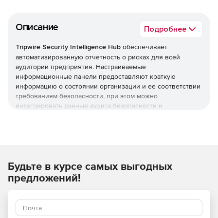
Описание
Подробнее
Tripwire Security Intelligence Hub
обеспечивает
автоматизированную отчетность о рисках для всей
аудитории предприятия. Настраиваемые
информационные панели предоставляют краткую
информацию о состоянии организации и ее соответствии
требованиям безопасности, при этом можно
интегрировать данные аудита безопасности и
конфигурации в порталы безопасности, приложения и
бизнес-процессы.
Отчеты для конкретной аудитории предназначены для
широкого круга корпоративных аудиторий, включая
Будьте в курсе самых выгодных
руководителей, аудиторов, ИТ-отдел и группы
безопасности. Можно автоматизировать создание и
предложений!
распространение отчетов вручную, чтобы нужные
данные более эффективно доставлялись нужным людям.
Основные возможности: