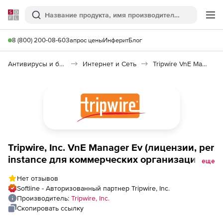
Softline
Поиск
Ме
8 (800) 200-08-60
Запрос цены
Инферит
Блог
Антивирусы и безопасность
Интернет и Сеть
Tripwire VnE Manager
Tripwire, Inc. VnE Manager Ev (лицензии, per
instance для коммерческих организаций),
еще
версия Limited - на год - Limited to 10,000
Нет отзывов
IPs
Softline - Авторизованный партнер Tripwire, Inc.
Производитель:
Tripwire, Inc.
Скопировать ссылку