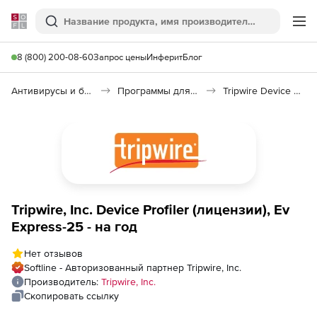
Softline
Поиск
Ме
8 (800) 200-08-60
Запрос цены
Инферит
Блог
Антивирусы и безопасность
Программы для защиты информации
Tripwire Device Profiler
Tripwire, Inc. Device Profiler (лицензии), Ev
Express-25 - на год
Нет отзывов
Softline - Авторизованный партнер Tripwire, Inc.
Производитель:
Tripwire, Inc.
Скопировать ссылку