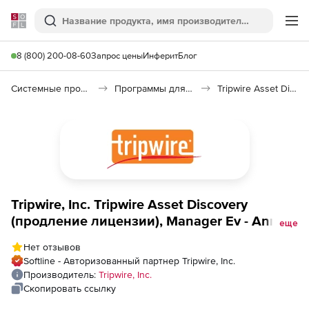
Softline
Поиск
Ме
8 (800) 200-08-60
Запрос цены
Инферит
Блог
Системные программы
Программы для настройки системы
Tripwire Asset Discovery
Tripwire, Inc. Tripwire Asset Discovery
(продление лицензии), Manager Ev - Annual
еще
License
Нет отзывов
Softline - Авторизованный партнер Tripwire, Inc.
Производитель:
Tripwire, Inc.
Скопировать ссылку