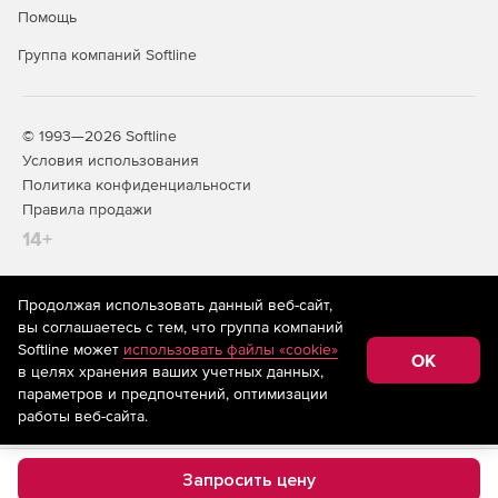
Помощь
Группа компаний Softline
© 1993—2026 Softline
Условия использования
Политика конфиденциальности
Правила продажи
14+
Продолжая использовать данный веб-сайт,
На информационном ресурсе store.softline.ru применяются
вы соглашаетесь с тем, что группа компаний
рекомендательные технологии
(информационные технологии
Softline может
использовать файлы «cookie»
предоставления информации на основе сбора,
OK
в целях хранения ваших учетных данных,
систематизации и анализа сведений, относящихся к
предпочтениям пользователей сети «Интернет»,
параметров и предпочтений, оптимизации
находящихся на территории Российской Федерации)
работы веб-сайта.
Запросить цену