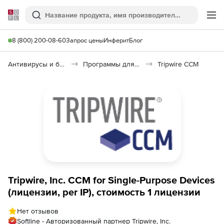
Softline
Поиск
Ме
8 (800) 200-08-60
Запрос цены
Инферит
Блог
Антивирусы и безопасность
Программы для защиты информации
Tripwire CCM
Tripwire, Inc. CCM for Single-Purpose Devices
(лицензии, per IP), стоимость 1 лицензии
Нет отзывов
Softline - Авторизованный партнер Tripwire, Inc.