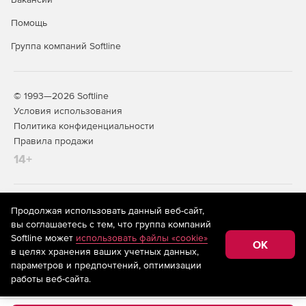
Помощь
Группа компаний Softline
© 1993—2026 Softline
Условия использования
Политика конфиденциальности
Правила продажи
14+
На информационном ресурсе store.softline.ru применяются
Продолжая использовать данный веб-сайт,
рекомендательные технологии
(информационные технологии
вы соглашаетесь с тем, что группа компаний
предоставления информации на основе сбора,
Softline может
использовать файлы «cookie»
систематизации и анализа сведений, относящихся к
OK
в целях хранения ваших учетных данных,
предпочтениям пользователей сети «Интернет»,
находящихся на территории Российской Федерации)
параметров и предпочтений, оптимизации
работы веб-сайта.