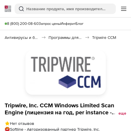
Softline
Поиск
Ме
8 (800) 200-08-60
Запрос цены
Инферит
Блог
Антивирусы и безопасность
Программы для защиты информации
Tripwire CCM
Tripwire, Inc. CCM Windows Limited Scan
Engine (лицензия на год, per instance -
еще
Limited to 250 IPs),
Нет отзывов
Softline - Авторизованный партнер Tripwire, Inc.