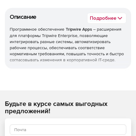
Описание
Подробнее
Программное обеспечение
Tripwire Apps
– расширения
для платформы Tripwire Enterprise, позволяющие
интегрировать разные системы, автоматизировать
рабочие процессы, обеспечивать соответствие
нормативным требованиям, повышать точность и быстро
согласовывать изменения в корпоративной IT-среде.
Динамическое согласование
Динамическое согласование ПО решает проблему
целостности файлов путем составления списка
установленных исправлений, а затем запрашивает
Будьте в курсе самых выгодных
репозитории MS TechNet и YUM для получения
манифестов на уровне файлов для каждого исправления.
предложений!
Эти манифесты затем используются для согласования
обнаруженных изменений с предполагаемым патчем, что
позволяет быстро выверять и автоматически продвигать
законные изменения, оптимизируя все операции.