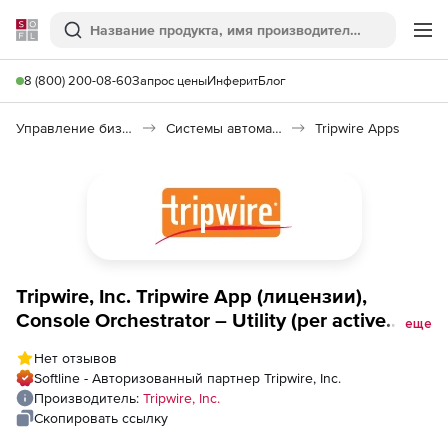
Softline
Поиск
Ме
8 (800) 200-08-60
Запрос цены
Инферит
Блог
Управление бизнесом, CRM/ERP
Системы автоматизации
Tripwire Apps
Tripwire, Inc. Tripwire App (лицензии),
Console Orchestrator – Utility (per active
еще
managed Tripwire Enterprise installation)
Нет отзывов
Softline - Авторизованный партнер Tripwire, Inc.
Производитель:
Tripwire, Inc.
Скопировать ссылку