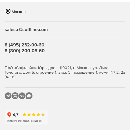
Tripwire Console Orchestrator – это простая в
использовании утилита контроля конфигурации для
Москва
администраторов, которым приходится управлять
несколькими консолями Tripwire Enterprise.
sales.r@softline.com
Менеджер паролей Tripwire
Tripwire Password Manager действует как
информационный посредник между решением для
8 (495) 232-00-60
управления привилегированным доступом (PAM) и
8 (800) 200-08-60
Tripwire Enterprise или Tripwire IP360.
ПАО «Софтлайн». Юр. адрес: 119021, г. Москва, ул. Льва
Толстого, дом 5, строение 1, этаж 3, помещение 1, комн. № 2, 2а
(А-311)