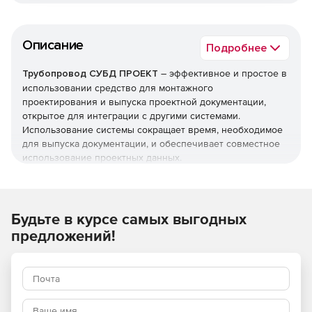
Описание
Подробнее
Трубопровод СУБД ПРОЕКТ
– эффективное и простое в
использовании средство для монтажного
проектирования и выпуска проектной документации,
открытое для интеграции с другими системами.
Использование системы сокращает время, необходимое
для выпуска документации, и обеспечивает совместное
использование проектных данных.
СУБД ПРОЕКТ – это система управления параметрами и
изделиями проекта на стадии монтажного
проектирования. В системе хранится информация об
Будьте в курсе самых выгодных
участках трубопроводов и их составе. Система
предложений!
использует «классы» деталей трубопроводов и арматуры
для автоматического выбора номенклатуры деталей
трубопроводов и изделий по заданным параметрам
участка (среда, температура, давление, диаметр).
СУБД ПРОЕКТ предназначена для совместной работы