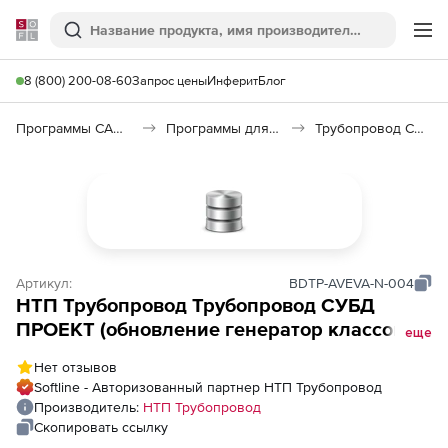
Softline
Поиск
Ме
8 (800) 200-08-60
Запрос цены
Инферит
Блог
Программы САПР и ГИС
Программы для документооборота
Трубопровод СУБД ПРОЕКТ
Артикул:
BDTP-AVEVA-N-004
НТП Трубопровод Трубопровод СУБД
ПРОЕКТ (обновление генератор классов),
еще
Комплект. УБД, ГК, экспорт классов и базы
Нет отзывов
данных для системы AVEVA PDMS,
Softline - Авторизованный партнер НТП Трубопровод
Upgrade с предыдущих версий, 4-й год
Производитель:
НТП Трубопровод
Скопировать ссылку