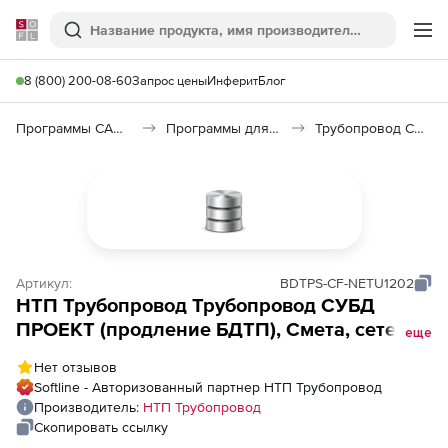
Softline
Поиск
Ме
8 (800) 200-08-60
Запрос цены
Инферит
Блог
Программы САПР и ГИС
Программы для документооборота
Трубопровод СУБД ПРОЕКТ
Артикул:
BDTPS-CF-NETU1202
НТП Трубопровод Трубопровод СУБД
ПРОЕКТ (продление БДТП), Смета, сетевое
еще
рабочее место
Нет отзывов
Softline - Авторизованный партнер НТП Трубопровод
Производитель:
НТП Трубопровод
Скопировать ссылку