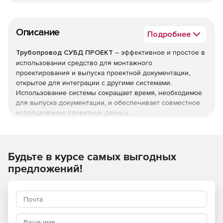
Описание
Подробнее
Трубопровод СУБД ПРОЕКТ
– эффективное и простое в
использовании средство для монтажного
проектирования и выпуска проектной документации,
открытое для интеграции с другими системами.
Использование системы сокращает время, необходимое
для выпуска документации, и обеспечивает совместное
использование проектных данных.
СУБД ПРОЕКТ – это система управления параметрами и
изделиями проекта на стадии монтажного
проектирования. В системе хранится информация об
Будьте в курсе самых выгодных
участках трубопроводов и их составе. Система
предложений!
использует «классы» деталей трубопроводов и арматуры
для автоматического выбора номенклатуры деталей
трубопроводов и изделий по заданным параметрам
участка (среда, температура, давление, диаметр).
СУБД ПРОЕКТ предназначена для совместной работы