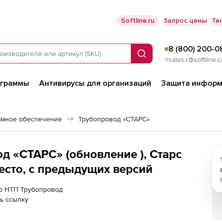
Softline.ru
Запрос цены
Те
8 (800) 200-0
Поиск
sales.r@softline.
ограммы
Антивирусы для организаций
Защита информ
ммное обеспечение
Трубопровод «СТАРС»
д «СТАРС» (обновление ), Старс
место, с предыдущих версий
ер НТП Трубопровод
ь ссылку