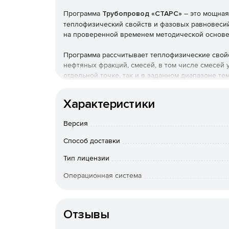
Программа
Трубопровод «СТАРС»
– это мощная
теплофизический свойств и фазовых равновесий
на проверенной временем методической основе
Программа рассчитывает теплофизические свой
нефтяных фракций, смесей, в том числе смесей 
отдельной точке, так и в заданном диапазоне т
свойств жидкой и газообразной фаз включает:
Характеристики
Плотность.
Версия
Коэффициент сжимаемости.
Способ доставки
Кинематическая вязкость.
Тип лицензии
Динамическая вязкость.
Операционная система
Срок доста
Энтропия.
оплаты; по Росс
Отзывы
вопросам приоб
Давление насыщенных паров.
Особенности доставки