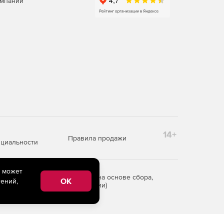
омпаний
14+
Правила продажи
циальности
e может
редоставления информации на основе сбора,
OK
ений,
рритории Российской Федерации)