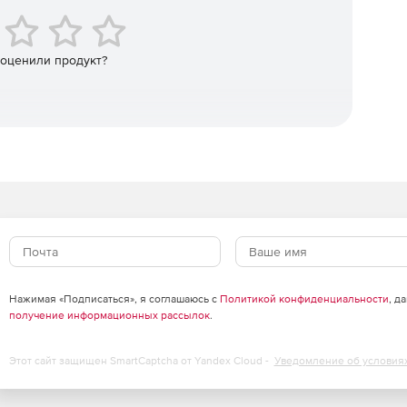
 оценили продукт?
Нажимая «Подписаться», я соглашаюсь с
Политикой конфиденциальности
, д
 разгонку по ИТК.
получение информационных рассылок
.
 свойства:
Этот сайт защищен SmartCaptcha от Yandex Cloud -
Уведомление об условия