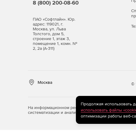
Пр
8 (800) 200-08-60
Скорость звука для газов.
С
п
Поверхностное натяжение.
ПАО «Софтлайн». Юр.
адрес: 119021, г.
Те
Москва, ул. Льва
Коэффициент сжимаемости.
Толстого, дом 5,
строение 1, этаж 3,
помещение 1, комн. №
2, 2а (А-311)
Программа позволяет находить следующие вели
Однократное испарение.
Давление точки кипения.
Москва
© 
Давление точки росы.
Температура после досселирования (IT-диагра
Продолжая использовать дан
На информационном ресурсе store.softline.ru примен
использовать файлы «cooki
систематизации и анализа сведений, относящихся к 
оптимизации работы веб-са
Изоэнтропное расширение (TS-диаграмма).
Температуру точки кипения.