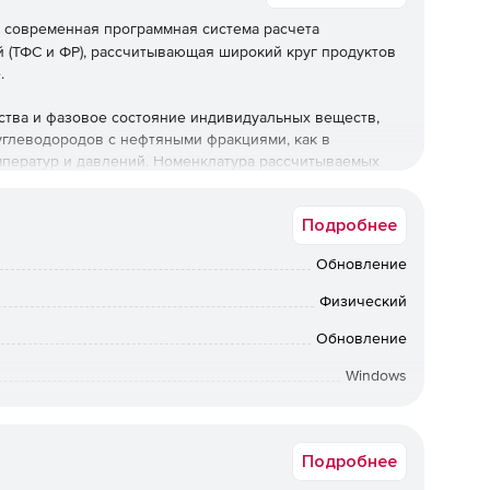
 современная программная система расчета
 (ТФС и ФР), рассчитывающая широкий круг продуктов
.
ства и фазовое состояние индивидуальных веществ,
углеводородов с нефтяными фракциями, как в
емператур и давлений. Номенклатура рассчитываемых
Подробнее
Обновление
Физический
Обновление
Windows
вки по Москве: от 5 рабочих дней после подтверждения
ии: от 10 рабочих дней после подтверждения оплаты. По
ретения предыдущих коробочных версий обращайтесь к
Подробнее
менеджерам Softline.