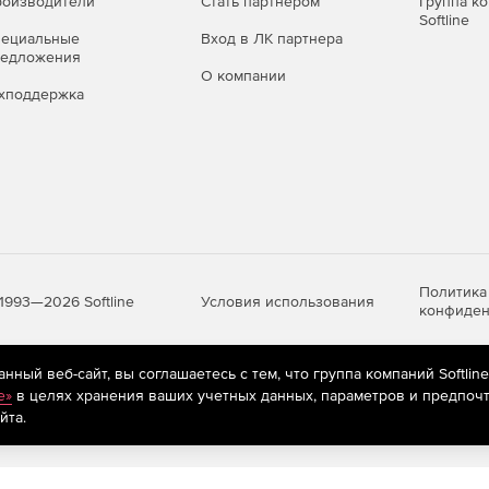
оизводители
Стать партнером
Группа к
Softline
пециальные
Вход в ЛК партнера
редложения
О компании
хподдержка
чины, относящиеся к задачам фазового равновесия:
Политика
Условия использования
1993—2026 Softline
конфиден
мма).
ный веб-сайт, вы соглашаетесь с тем, что группа компаний Softlin
яются
рекомендательные технологии
(информационные технологии п
e»
в целях хранения ваших учетных данных, параметров и предпочт
предпочтениям пользователей сети «Интернет», находящихся на те
йта.