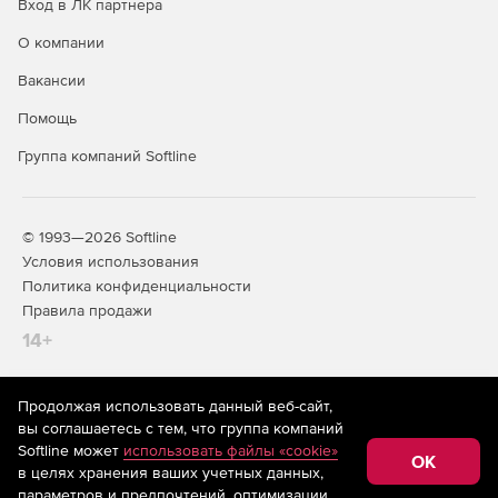
Вход в ЛК партнера
О компании
Вакансии
Помощь
Группа компаний Softline
© 1993—2026 Softline
Условия использования
Политика конфиденциальности
Правила продажи
14+
Продолжая использовать данный веб-сайт,
На информационном ресурсе store.softline.ru применяются
вы соглашаетесь с тем, что группа компаний
рекомендательные технологии
(информационные технологии
Softline может
использовать файлы «cookie»
предоставления информации на основе сбора,
OK
в целях хранения ваших учетных данных,
систематизации и анализа сведений, относящихся к
предпочтениям пользователей сети «Интернет»,
параметров и предпочтений, оптимизации