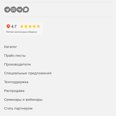
резервуаров проводится с использованием модуля
«ПАССАТ-Резервуары» на основе СТО–СА–03–002–
2011, ГОСТ 31385-2016.
Каталог
Прайс-листы
Производители
Специальные предложения
Техподдержка
Распродажа
Семинары и вебинары
Стать партнером