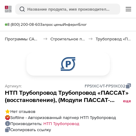
Softline
Поиск
Ме
8 (800) 200-08-60
Запрос цены
Инферит
Блог
Программы САПР и ГИС
Строительное программное обеспечение
Трубопровод «ПАССАТ»
Артикул:
FPS1XC-VT-FPS1XC02
НТП Трубопровод Трубопровод «ПАССАТ»
(восстановление), (Модули ПАССАТ-
еще
базовый, ПАССАТ-колонны, ПАССАТ-
Нет отзывов
Теплообменники) + &quot;Штуцер -
Softline - Авторизованный партнер НТП Трубопровод
МКЭ&quot;, сетевое рабочее место, с
Производитель:
НТП Трубопровод
предыдущих версий
Скопировать ссылку