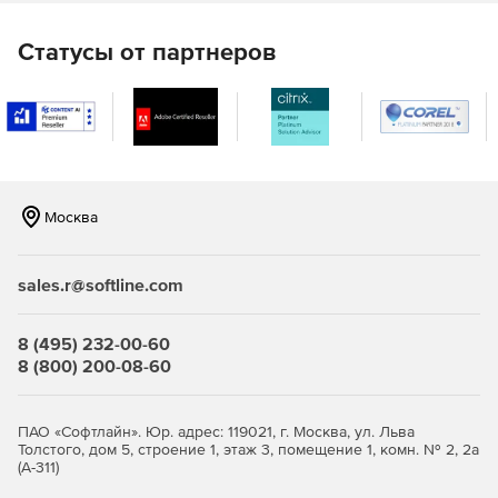
WRC-297.
Статусы от партнеров
Расчет на прочность и устойчивость аппаратов
колонного типа с учетом ветровых нагрузок и
сейсмических воздействий осуществляется с
помощью модуля «ПАССАТ-Колонны». Расчет
проводится на основе ГОСТ 34233.9-2017.
Расчет на прочность и устойчивость теплообменных
Москва
аппаратов кожухотрубчатого типа и аппаратов
воздушного охлаждения (АВО), осуществляется с
помощью модуля «ПАССАТ-Теплообменники» на
sales.r@softline.com
основе ГОСТ 34233.7-2017, РД 26-14-88, ГОСТ 30780-
2002, ASME VIII, div.1.
8 (495) 232-00-60
Расчет на прочность и устойчивость горизонтальных
8 (800) 200-08-60
и вертикальных сосудов с учетом нагрузок от
сейсмических воздействий доступен с помощью
модуля «ПАССАТ-Сейсмика» на основе СТО-СА-03.003-
ПАО «Софтлайн». Юр. адрес: 119021, г. Москва, ул. Льва
2009, ГОСТ Р 55722-2013, ГОСТ 34283-2017.
Толстого, дом 5, строение 1, этаж 3, помещение 1, комн. № 2, 2а
(А-311)
Расчет вертикальных стальных цилиндрических