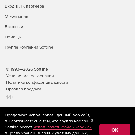
Вход в ЛК партнера
О компании
Вакансии
Помощь
Группа компаний Softline
© 1993—2026 Softline
Условия использования
Политика конфиденциальности
Правила продажи
14+
Продолжая использовать данный веб-сайт,
На информационном ресурсе store.softline.ru применяются
вы соглашаетесь с тем, что группа компаний
рекомендательные технологии
(информационные технологии
Softline может
использовать файлы «cookie»
предоставления информации на основе сбора,
OK
в целях хранения ваших учетных данных,
систематизации и анализа сведений, относящихся к