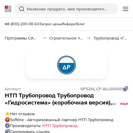
Softline
Поиск
Ме
8 (800) 200-08-60
Запрос цены
Инферит
Блог
Программы САПР и ГИС
Строительное программное обеспечение
Трубопровод «Гидросистема»
Артикул:
GFS2XL-CF-ALL00000
НТП Трубопровод Трубопровод
«Гидросистема» (коробочная версия),
еще
Гидросистема - Все включено, локальное
Нет отзывов
рабочее место
Softline - Авторизованный партнер НТП Трубопровод
Производитель:
НТП Трубопровод
Скопировать ссылку