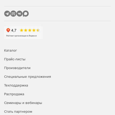
течения на каждом участке, а также детального расчёта
прямых труб и местных сопротивлений с учетом режима
течения в соответствии со справочником Идельчика и
современными методами расчета многофазных течений.
Результаты можно отобразить на расчетной схеме в виде
цветового выделения, наглядно показывающего
элементы, ответственные за наибольшие гидравлические
потери.
Каталог
Прайс-листы
Производители
Специальные предложения
Техподдержка
Распродажа
Семинары и вебинары
Стать партнером