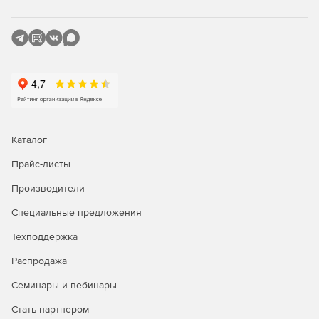
течения на каждом участке, а также детального расчёта
прямых труб и местных сопротивлений с учетом режима
течения в соответствии со справочником Идельчика и
современными методами расчета многофазных течений.
Результаты можно отобразить на расчетной схеме в виде
цветового выделения, наглядно показывающего
элементы, ответственные за наибольшие гидравлические
потери.
Каталог
Прайс-листы
Производители
Специальные предложения
Техподдержка
Распродажа
Семинары и вебинары
Стать партнером