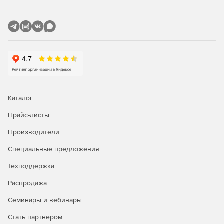
течения на каждом участке, а также детального расчёта
прямых труб и местных сопротивлений с учетом режима
течения в соответствии со справочником Идельчика и
современными методами расчета многофазных течений.
Результаты можно отобразить на расчетной схеме в виде
цветового выделения, наглядно показывающего
элементы, ответственные за наибольшие гидравлические
потери.
Каталог
Прайс-листы
Производители
Специальные предложения
Техподдержка
Распродажа
Семинары и вебинары
Стать партнером