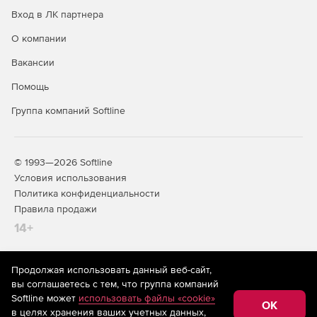
Вход в ЛК партнера
О компании
Вакансии
Помощь
Группа компаний Softline
© 1993—2026 Softline
Условия использования
Политика конфиденциальности
Правила продажи
14+
Продолжая использовать данный веб-сайт,
На информационном ресурсе store.softline.ru применяются
вы соглашаетесь с тем, что группа компаний
рекомендательные технологии
(информационные технологии
Softline может
использовать файлы «cookie»
предоставления информации на основе сбора,
OK
в целях хранения ваших учетных данных,
систематизации и анализа сведений, относящихся к