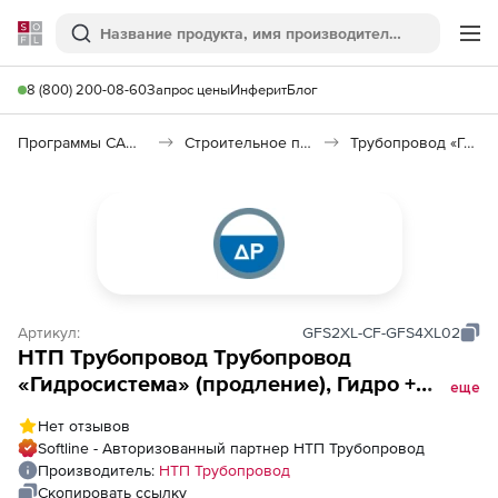
Softline
Поиск
Ме
8 (800) 200-08-60
Запрос цены
Инферит
Блог
Программы САПР и ГИС
Строительное программное обеспечение
Трубопровод «Гидросистема»
Артикул:
GFS2XL-CF-GFS4XL02
НТП Трубопровод Трубопровод
«Гидросистема» (продление), Гидро +
еще
Термо + Выбор диаметров, локальное
Нет отзывов
рабочее место
Softline - Авторизованный партнер НТП Трубопровод
Производитель:
НТП Трубопровод
Скопировать ссылку