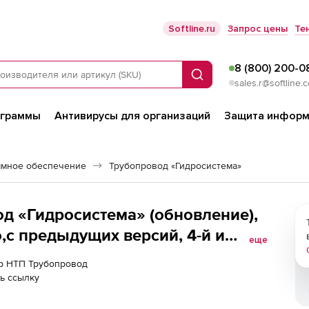
Softline.ru
Запрос цены
Те
8 (800) 200-0
Поиск
sales.r@softline.
ограммы
Антивирусы для организаций
Защита информ
ммное обеспечение
Трубопровод «Гидросистема»
д «Гидросистема» (обновление),
,с предыдущих версий, 4-й и
еще
ер НТП Трубопровод
ь ссылку