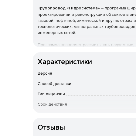
Трубопровод «Гидросистема»
– программа широ
проектировании и реконструкции объектов в э
газовой, нефтяной, химической и других отрасл
технологических, магистральных трубопроводов,
инженерных сетей.
Программа позволяет рассчитывать надземные,
системы произвольной сложности (в том числе с
правильно выбрать насосы, компрессоры, регул
Характеристики
работоспособность трубопроводных систем и оп
Версия
Программа производит следующие виды расчето
Способ доставки
гидравлический расчет изотермического тече
Тип лицензии
проектный расчет (выбор диаметров);
Срок действия
теплогидравлический расчет (с расчетом из
Срок доста
окружающую среду);
оплаты; по Росс
Отзывы
вопросам приоб
Особенности доставки
расчет переходных процессов (гидроудара).