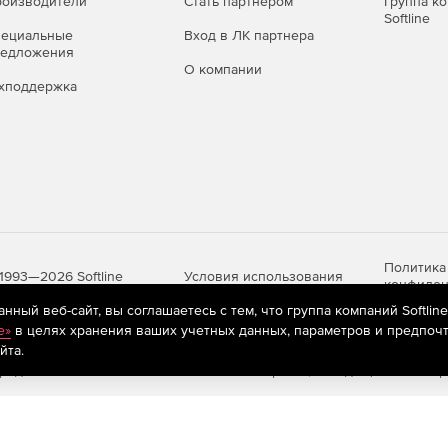
оизводители
Стать партнером
Группа к
Softline
пециальные
Вход в ЛК партнера
редложения
О компании
хподдержка
Политика
Условия использования
1993—2026 Softline
конфиден
ный веб-сайт, вы соглашаетесь с тем, что группа компаний Softlin
e»
в целях хранения ваших учетных данных, параметров и предпочт
йта.
яются
рекомендательные технологии
(информационные технологии п
предпочтениям пользователей сети «Интернет», находящихся на те