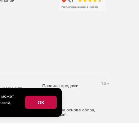
омпаний
14+
Правила продажи
циальности
e может
OK
ений,
редоставления информации на основе сбора,
рритории Российской Федерации)