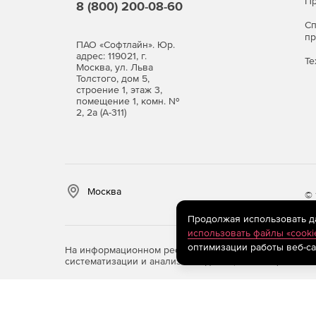
Пр
8 (800) 200-08-60
С
п
ПАО «Софтлайн». Юр.
адрес: 119021, г.
Те
Москва, ул. Льва
Толстого, дом 5,
строение 1, этаж 3,
помещение 1, комн. №
2, 2а (А-311)
Москва
© 
Продолжая использовать дан
использовать файлы «cooki
оптимизации работы веб-са
На информационном ресурсе store.softline.ru примен
систематизации и анализа сведений, относящихся к 