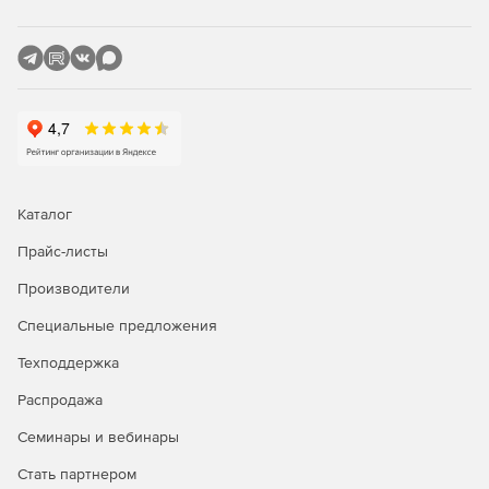
течения на каждом участке, а также детального расчёта
прямых труб и местных сопротивлений с учетом режима
течения в соответствии со справочником Идельчика и
современными методами расчета многофазных течений.
Результаты можно отобразить на расчетной схеме в виде
цветового выделения, наглядно показывающего
элементы, ответственные за наибольшие гидравлические
потери.
Каталог
Прайс-листы
Производители
Специальные предложения
Техподдержка
Распродажа
Семинары и вебинары
Стать партнером