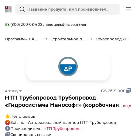
Softline
Поиск
Ме
8 (800) 200-08-60
Запрос цены
Инферит
Блог
Программы САПР и ГИС
Строительное программное обеспечение
Трубопровод «Гидросистема»
Артикул:
GS-2F-S-000
НТП Трубопровод Трубопровод
«Гидросистема Нанософт» (коробочная
еще
версия), модуль 2Ф, локальное рабочее
Нет отзывов
место
Softline - Авторизованный партнер НТП Трубопровод
Производитель:
НТП Трубопровод
Скопировать ссылку