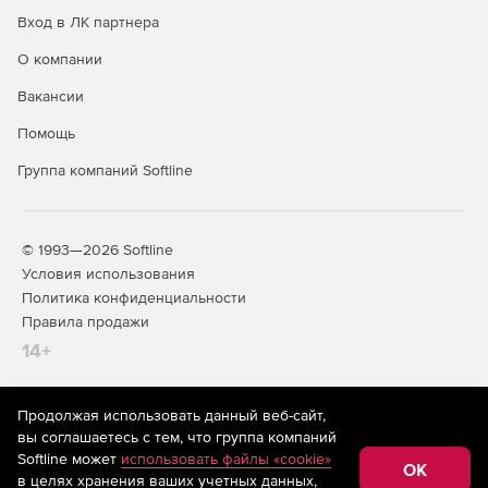
Вход в ЛК партнера
О компании
Вакансии
Помощь
Группа компаний Softline
© 1993—2026 Softline
Условия использования
Политика конфиденциальности
Правила продажи
14+
Продолжая использовать данный веб-сайт,
На информационном ресурсе store.softline.ru применяются
вы соглашаетесь с тем, что группа компаний
рекомендательные технологии
(информационные технологии
Softline может
использовать файлы «cookie»
предоставления информации на основе сбора,
OK
в целях хранения ваших учетных данных,
систематизации и анализа сведений, относящихся к