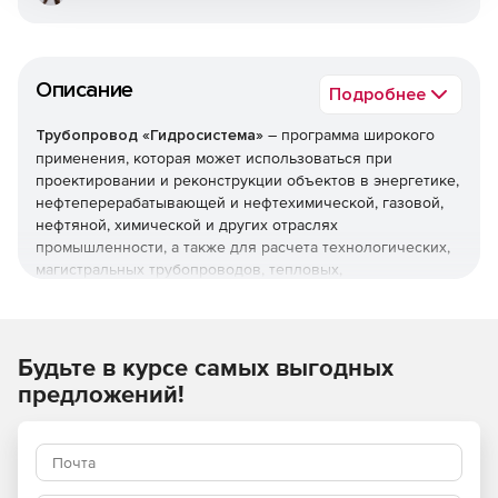
Описание
Подробнее
Трубопровод «Гидросистема»
– программа широкого
применения, которая может использоваться при
проектировании и реконструкции объектов в энергетике,
нефтеперерабатывающей и нефтехимической, газовой,
нефтяной, химической и других отраслях
промышленности, а также для расчета технологических,
магистральных трубопроводов, тепловых,
газораспределительных и других инженерных сетей.
Программа позволяет рассчитывать надземные,
подземные и комбинированные трубопроводные
Будьте в курсе самых выгодных
системы произвольной сложности (в том числе с
предложений!
кольцевыми участками). Результаты расчета помогают
правильно выбрать насосы, компрессоры, регулирующие
и предохранительные клапаны, обеспечить
работоспособность трубопроводных систем и
оптимизировать капитальные затраты.