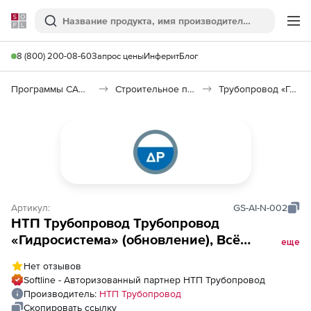
Softline
Поиск
Ме
8 (800) 200-08-60
Запрос цены
Инферит
Блог
Программы САПР и ГИС
Строительное программное обеспечение
Трубопровод «Гидросистема»
Артикул:
GS-AI-N-002
НТП Трубопровод Трубопровод
«Гидросистема» (обновление), Всё
еще
включено, сетевое рабочее место ,Upgrade
Нет отзывов
с предыдущих версий, 2-й год
Softline - Авторизованный партнер НТП Трубопровод
Производитель:
НТП Трубопровод
Скопировать ссылку