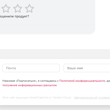
ак и по американским нормативным документам WRC-
 оценили продукт?
ов колонного типа с учетом ветровых нагрузок и
с помощью модуля «ПАССАТ-Колонны». Расчет
менных аппаратов кожухотрубчатого типа и аппаратов
тся с помощью модуля «ПАССАТ-Теплообменники» на
780-2002, ASME VIII, div.1.
тальных и вертикальных сосудов с учетом нагрузок от
щью модуля «ПАССАТ-Сейсмика» на основе СТО-
283-2017.
ких резервуаров проводится с использованием модуля
Нажимая «Подписаться», я соглашаюсь с
Политикой конфиденциальности
, д
002–2011, ГОСТ 31385-2016.
получение информационных рассылок
.
Этот сайт защищен SmartCaptcha от Yandex Cloud -
Уведомление об условия