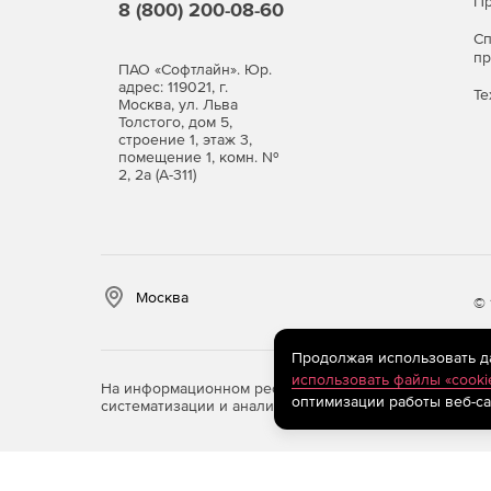
Пр
8 (800) 200-08-60
С
п
ПАО «Софтлайн». Юр.
адрес: 119021, г.
Те
Москва, ул. Льва
Толстого, дом 5,
строение 1, этаж 3,
помещение 1, комн. №
2, 2а (А-311)
Москва
© 
Продолжая использовать дан
использовать файлы «cooki
На информационном ресурсе store.softline.ru примен
оптимизации работы веб-са
систематизации и анализа сведений, относящихся к 