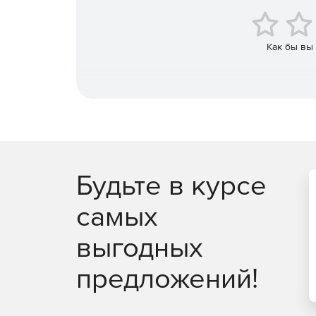
внешних нагрузок как по ГОСТ Р 34233.3, т
537(107), WRC-297.
Как бы вы
Расчет на прочность и устойчивость аппарат
сейсмических воздействий осуществляется 
проводится на основе ГОСТ 34233.9-2017.
Расчет на прочность и устойчивость теплооб
воздушного охлаждения (АВО), осуществляе
основе ГОСТ 34233.7-2017, РД 26-14-88, ГОСТ 30
Расчет на прочность и устойчивость горизон
Будьте в курсе
сейсмических воздействий доступен с помо
СА-03.003-2009, ГОСТ Р 55722-2013, ГОСТ 34
самых
Расчет вертикальных стальных цилиндричес
выгодных
«ПАССАТ-Резервуары» на основе СТО–СА–03–
предложений!