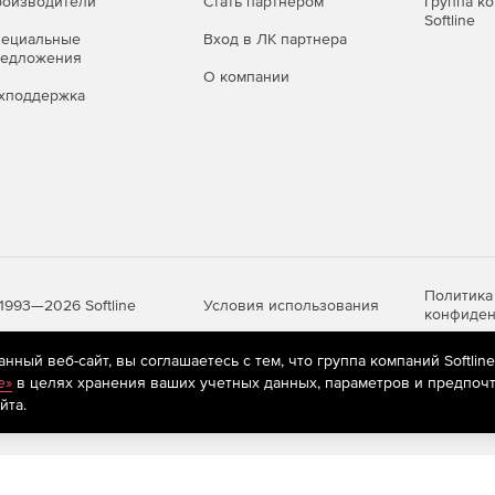
оизводители
Стать партнером
Группа к
Softline
пециальные
Вход в ЛК партнера
редложения
О компании
хподдержка
Политика
Условия использования
1993—2026 Softline
конфиден
ный веб-сайт, вы соглашаетесь с тем, что группа компаний Softlin
e»
в целях хранения ваших учетных данных, параметров и предпочт
яются
рекомендательные технологии
(информационные технологии п
йта.
предпочтениям пользователей сети «Интернет», находящихся на те