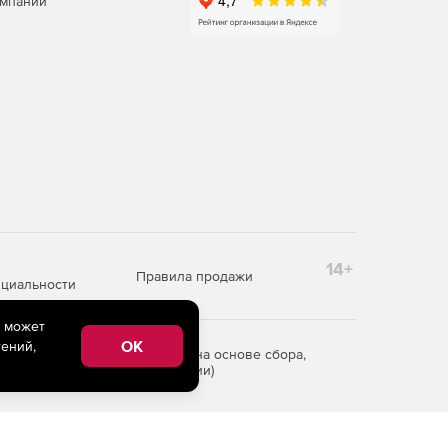
омпаний
14+
Правила продажи
циальности
e может
OK
ений,
редоставления информации на основе сбора,
рритории Российской Федерации)