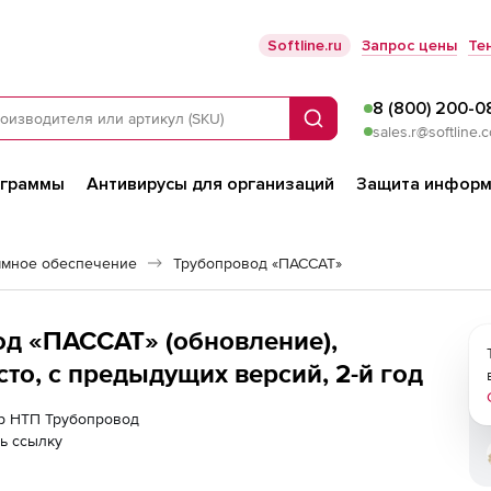
Softline.ru
Запрос цены
Те
8 (800) 200-0
Поиск
sales.r@softline.
ограммы
Антивирусы для организаций
Защита информ
ммное обеспечение
Трубопровод «ПАССАТ»
д «ПАССАТ» (обновление),
то, с предыдущих версий, 2-й год
ер НТП Трубопровод
ь ссылку