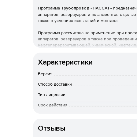
Программа
Трубопровод «ПАССАТ»
предназначе
аппаратов, резервуаров и их элементов с целью
также в условиях испытаний и монтажа.
Программа рассчитана на применение при проект
аппаратов, резервуаров а также при проведени
нефтеперерабатывающей, химической, нефтехими
отраслях промышленности.
Характеристики
ПАССАТ позволяет рассчитывать различные вид
Версия
Расчет прочности и устойчивости горизонтал
отечественным и зарубежным нормативным д
Способ доставки
Тип лицензии
В базовый модуль включены расчеты элемен
26293, ГОСТ 26303, ОСТ 26-1046-87).
Срок действия
Основные элементы сосудов и аппаратов могу
Срок доста
div.1/div.2) и европейским (EN 13445-3) нормам.
оплаты; по Росс
Отзывы
вопросам приоб
Особенности доставки
Дополнительной функцией является расчет 