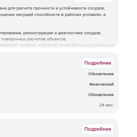
на для расчета прочности и устойчивости сосудов,
 оценки несущей способности в рабочих условиях, а
ировании, реконструкции и диагностике сосудов,
и поверочных расчетов объектов
ческой, газовой, нефтяной, атомной и других смежных
Подробнее
ы оборудования:
Обновление
ьных и вертикальных сосудов и аппаратов по
окументам (НД).
Физический
Обновление
тов сосудов высокого давления (ГОСТ Р 54522, ГОСТ
24 мес.
т быть посчитаны по американским (ASME VIII,
вки по Москве: от 5 рабочих дней после подтверждения
ии: от 10 рабочих дней после подтверждения оплаты. По
ретения предыдущих коробочных версий обращайтесь к
Подробнее
менеджерам Softline.
нормальных штуцеров от воздействия давления и