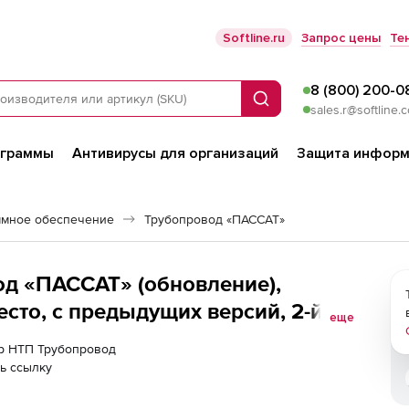
Softline.ru
Запрос цены
Те
8 (800) 200-0
Поиск
sales.r@softline.
ограммы
Антивирусы для организаций
Защита информ
ммное обеспечение
Трубопровод «ПАССАТ»
д «ПАССАТ» (обновление),
есто, с предыдущих версий, 2-й
еще
ер НТП Трубопровод
ь ссылку