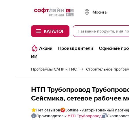
Softline
Москва
КАТАЛОГ
Акции
Производители
Офисные пр
ИИ
Программы САПР и ГИС
Строительное програ
НТП Трубопровод Трубопрово
Сейсмика, сетевое рабочее м
год
Нет отзывов
Softline - Авторизованный партн
Производитель:
НТП Трубопровод
Скопироват