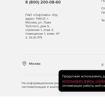
Пр
8 (800) 200-08-60
С
п
ПАО «Софтлайн». Юр.
адрес: 119021, г.
Те
Москва, ул. Льва
Толстого, дом 5,
строение 1, этаж 3,
помещение 1, комн. №
2, 2а (А-311)
Москва
© 
Продолжая использовать дан
использовать файлы «cooki
На информационном ресурсе store.softline.ru примен
оптимизации работы веб-са
систематизации и анализа сведений, относящихся к 