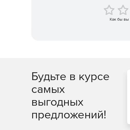
внешних нагрузок как по ГОСТ Р 34233.3, т
537(107), WRC-297.
Как бы вы
Расчет на прочность и устойчивость аппарат
сейсмических воздействий осуществляется 
проводится на основе ГОСТ 34233.9-2017.
Расчет на прочность и устойчивость теплооб
воздушного охлаждения (АВО), осуществляе
основе ГОСТ 34233.7-2017, РД 26-14-88, ГОСТ 30
Расчет на прочность и устойчивость горизон
Будьте в курсе
сейсмических воздействий доступен с помо
СА-03.003-2009, ГОСТ Р 55722-2013, ГОСТ 34
самых
Расчет вертикальных стальных цилиндричес
выгодных
«ПАССАТ-Резервуары» на основе СТО–СА–03–
предложений!