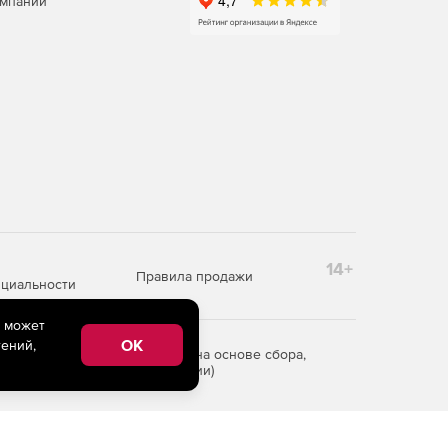
омпаний
14+
Правила продажи
циальности
e может
OK
ений,
редоставления информации на основе сбора,
рритории Российской Федерации)