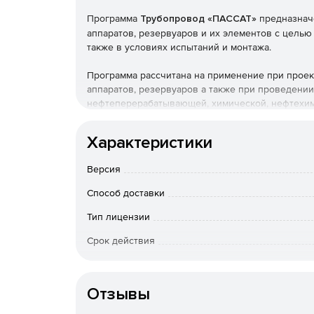
Программа
Трубопровод «ПАССАТ»
предназначе
аппаратов, резервуаров и их элементов с целью
также в условиях испытаний и монтажа.
Программа рассчитана на применение при проект
аппаратов, резервуаров а также при проведени
нефтеперерабатывающей, химической, нефтехими
отраслях промышленности.
Характеристики
ПАССАТ позволяет рассчитывать различные вид
Версия
Расчет прочности и устойчивости горизонтал
отечественным и зарубежным нормативным д
Способ доставки
Тип лицензии
В базовый модуль включены расчеты элемен
26293, ГОСТ 26303, ОСТ 26-1046-87).
Срок действия
Основные элементы сосудов и аппаратов могу
Срок доста
div.1/div.2) и европейским (EN 13445-3) нормам.
оплаты; по Росс
Отзывы
вопросам приоб
Особенности доставки
Дополнительной функцией является расчет 