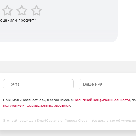
ак и по американским нормативным документам WRC-
 оценили продукт?
ов колонного типа с учетом ветровых нагрузок и
с помощью модуля «ПАССАТ-Колонны». Расчет
менных аппаратов кожухотрубчатого типа и аппаратов
тся с помощью модуля «ПАССАТ-Теплообменники» на
780-2002, ASME VIII, div.1.
тальных и вертикальных сосудов с учетом нагрузок от
щью модуля «ПАССАТ-Сейсмика» на основе СТО-
283-2017.
ких резервуаров проводится с использованием модуля
Нажимая «Подписаться», я соглашаюсь с
Политикой конфиденциальности
, д
002–2011, ГОСТ 31385-2016.
получение информационных рассылок
.
Этот сайт защищен SmartCaptcha от Yandex Cloud -
Уведомление об условия