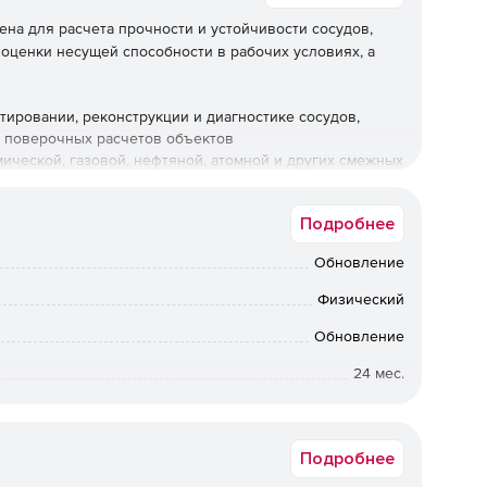
на для расчета прочности и устойчивости сосудов,
 оценки несущей способности в рабочих условиях, а
ировании, реконструкции и диагностике сосудов,
и поверочных расчетов объектов
ческой, газовой, нефтяной, атомной и других смежных
Подробнее
ы оборудования:
Обновление
ьных и вертикальных сосудов и аппаратов по
окументам (НД).
Физический
Обновление
тов сосудов высокого давления (ГОСТ Р 54522, ГОСТ
24 мес.
т быть посчитаны по американским (ASME VIII,
вки по Москве: от 5 рабочих дней после подтверждения
ии: от 10 рабочих дней после подтверждения оплаты. По
ретения предыдущих коробочных версий обращайтесь к
Подробнее
менеджерам Softline.
нормальных штуцеров от воздействия давления и