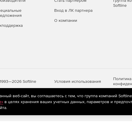
оизводители
Стать партнером
Группа к
Softline
пециальные
Вход в ЛК партнера
редложения
О компании
хподдержка
Политика
Условия использования
1993—2026 Softline
конфиден
ный веб-сайт, вы соглашаетесь с тем, что группа компаний Softlin
e»
в целях хранения ваших учетных данных, параметров и предпочт
яются
рекомендательные технологии
(информационные технологии п
йта.
предпочтениям пользователей сети «Интернет», находящихся на те