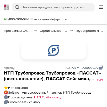
Softline
Поиск
Ме
8 (800) 200-08-60
Запрос цены
Инферит
Блог
Программы САПР и ГИС
Строительное программное обеспечение
Трубопровод «ПАССАТ»
Артикул:
PCS1XN-VT-00000C02
НТП Трубопровод Трубопровод «ПАССАТ»
(восстановление), ПАССАТ-Сейсмика,
еще
сетевое рабочее место, с предыдущих
Нет отзывов
версий
Softline - Авторизованный партнер НТП Трубопровод
Производитель:
НТП Трубопровод
Скопировать ссылку