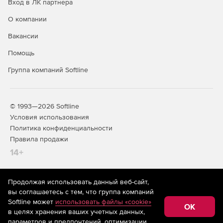
Вход в ЛК партнера
О компании
Вакансии
Помощь
Группа компаний Softline
© 1993—2026 Softline
Условия использования
Политика конфиденциальности
Правила продажи
14+
Продолжая использовать данный веб-сайт,
На информационном ресурсе store.softline.ru применяются
вы соглашаетесь с тем, что группа компаний
рекомендательные технологии
(информационные технологии
Softline может
использовать файлы «cookie»
предоставления информации на основе сбора,
OK
в целях хранения ваших учетных данных,
систематизации и анализа сведений, относящихся к
предпочтениям пользователей сети «Интернет»,
параметров и предпочтений, оптимизации