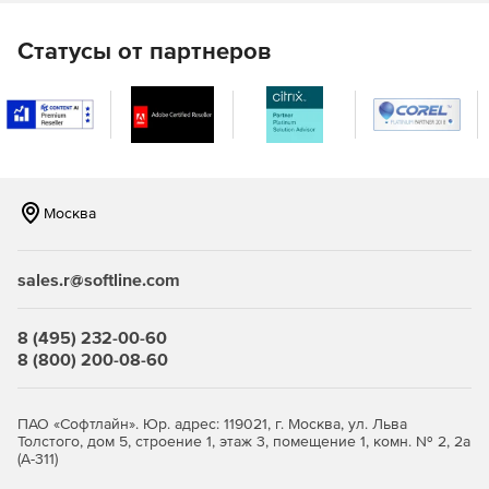
WRC-297.
Статусы от партнеров
Расчет на прочность и устойчивость аппаратов
колонного типа с учетом ветровых нагрузок и
сейсмических воздействий осуществляется с
помощью модуля «ПАССАТ-Колонны». Расчет
проводится на основе ГОСТ 34233.9-2017.
Расчет на прочность и устойчивость теплообменных
Москва
аппаратов кожухотрубчатого типа и аппаратов
воздушного охлаждения (АВО), осуществляется с
помощью модуля «ПАССАТ-Теплообменники» на
sales.r@softline.com
основе ГОСТ 34233.7-2017, РД 26-14-88, ГОСТ 30780-
2002, ASME VIII, div.1.
8 (495) 232-00-60
Расчет на прочность и устойчивость горизонтальных
8 (800) 200-08-60
и вертикальных сосудов с учетом нагрузок от
сейсмических воздействий доступен с помощью
модуля «ПАССАТ-Сейсмика» на основе СТО-СА-03.003-
ПАО «Софтлайн». Юр. адрес: 119021, г. Москва, ул. Льва
2009, ГОСТ Р 55722-2013, ГОСТ 34283-2017.
Толстого, дом 5, строение 1, этаж 3, помещение 1, комн. № 2, 2а
(А-311)
Расчет вертикальных стальных цилиндрических