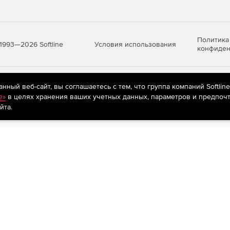
Политика
Условия использования
1993—2026 Softline
конфиден
яются
рекомендательные технологии
(информационные технологии п
ный веб-сайт, вы соглашаетесь с тем, что группа компаний Softlin
предпочтениям пользователей сети «Интернет», находящихся на те
e»
в целях хранения ваших учетных данных, параметров и предпочт
йта.