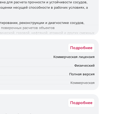
на для расчета прочности и устойчивости сосудов,
 оценки несущей способности в рабочих условиях, а
ировании, реконструкции и диагностике сосудов,
и поверочных расчетов объектов
ческой, газовой, нефтяной, атомной и других смежных
Подробнее
ы оборудования:
Коммерческая лицензия
ьных и вертикальных сосудов и аппаратов по
окументам (НД).
Физический
Полная версия
тов сосудов высокого давления (ГОСТ Р 54522, ГОСТ
Коммерческая
т быть посчитаны по американским (ASME VIII,
вки по Москве: от 5 рабочих дней после подтверждения
ии: от 10 рабочих дней после подтверждения оплаты. По
ретения предыдущих коробочных версий обращайтесь к
Подробнее
менеджерам Softline.
нормальных штуцеров от воздействия давления и
ак и по американским нормативным документам WRC-