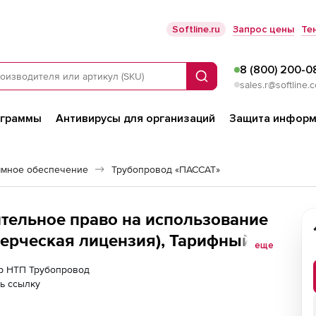
Softline.ru
Запрос цены
Те
8 (800) 200-0
Поиск
sales.r@softline.
ограммы
Антивирусы для организаций
Защита информ
ммное обеспечение
Трубопровод «ПАССАТ»
тельное право на использование
ерческая лицензия), Тарифный
еще
яца, дополнительное рабочее
ер НТП Трубопровод
ь ссылку