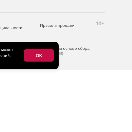
14+
Правила продажи
циальности
редоставления информации на основе сбора,
e может
рритории Российской Федерации)
OK
ений,