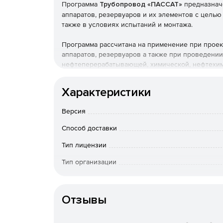
Программа
Трубопровод «ПАССАТ»
предназначе
аппаратов, резервуаров и их элементов с целью
также в условиях испытаний и монтажа.
Программа рассчитана на применение при проект
аппаратов, резервуаров а также при проведени
нефтеперерабатывающей, химической, нефтехими
отраслях промышленности.
Характеристики
ПАССАТ позволяет рассчитывать различные вид
Версия
Расчет прочности и устойчивости горизонтал
отечественным и зарубежным нормативным д
Способ доставки
Тип лицензии
В базовый модуль включены расчеты элемен
26293, ГОСТ 26303, ОСТ 26-1046-87).
Тип организации
Основные элементы сосудов и аппаратов могу
Срок доста
div.1/div.2) и европейским (EN 13445-3) нормам.
оплаты; по Росс
Отзывы
вопросам приоб
Особенности доставки
Дополнительной функцией является расчет 
внешних нагрузок как по ГОСТ Р 34233.3, т