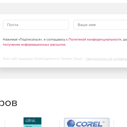
Нажимая «Подписаться», я соглашаюсь с
Политикой конфиденциальности
, д
получение информационных рассылок
.
Этот сайт защищен SmartCaptcha от Yandex Cloud -
Уведомление об условия
еров