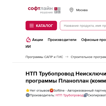
Softline
Москва
КАТАЛОГ
Акции
Производители
Офисные пр
ИИ
Программы САПР и ГИС
Строительное програ
НТП Трубопровод Неисключи
программы Планоплан (комм
план Бизнес сроком на 3 мес
Нет отзывов
Softline - Авторизованный партн
место
Производитель:
НТП Трубопровод
Скопироват