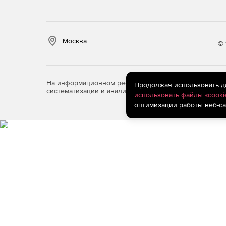
Москва
© 
На информационном ресурсе store.softline.ru примен
Продолжая использовать дан
систематизации и анализа сведений, относящихся к 
использовать файлы «cooki
оптимизации работы веб-са