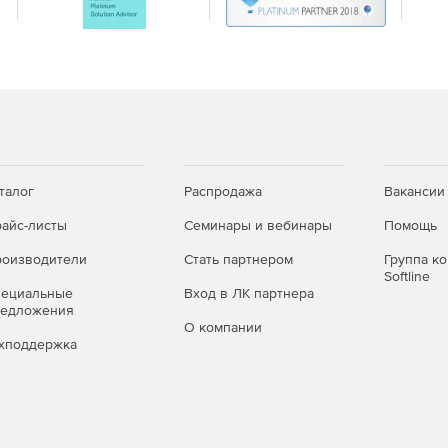
талог
Распродажа
Вакансии
айс-листы
Семинары и вебинары
Помощь
оизводители
Стать партнером
Группа к
Softline
пециальные
Вход в ЛК партнера
редложения
О компании
хподдержка