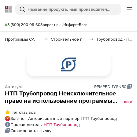
Softline
Поиск
Ме
8 (800) 200-08-60
Запрос цены
Инферит
Блог
Программы САПР и ГИС
Строительное программное обеспечение
Трубопровод «ПАССАТ»
Артикул:
PPMPED-1YSN50
НТП Трубопровод Неисключительное
право на использование программы
еще
Планоплан (образовательная лицензия на
Нет отзывов
12 месяцев), Тарифный план
Softline - Авторизованный партнер НТП Трубопровод
“Образовательный”, пакет
Производитель:
НТП Трубопровод
&quot;Максимальный&quot;, 50 рабочих
Скопировать ссылку