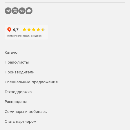
резервуаров проводится с использованием модуля
«ПАССАТ-Резервуары» на основе СТО–СА–03–002–
2011, ГОСТ 31385-2016.
Каталог
Прайс-листы
Производители
Специальные предложения
Техподдержка
Распродажа
Семинары и вебинары
Стать партнером