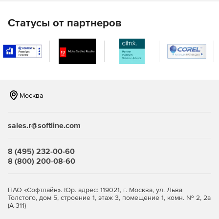
WRC-297.
Статусы от партнеров
Расчет на прочность и устойчивость аппаратов
колонного типа с учетом ветровых нагрузок и
сейсмических воздействий осуществляется с
помощью модуля «ПАССАТ-Колонны». Расчет
проводится на основе ГОСТ 34233.9-2017.
Расчет на прочность и устойчивость теплообменных
Москва
аппаратов кожухотрубчатого типа и аппаратов
воздушного охлаждения (АВО), осуществляется с
помощью модуля «ПАССАТ-Теплообменники» на
sales.r@softline.com
основе ГОСТ 34233.7-2017, РД 26-14-88, ГОСТ 30780-
2002, ASME VIII, div.1.
8 (495) 232-00-60
Расчет на прочность и устойчивость горизонтальных
8 (800) 200-08-60
и вертикальных сосудов с учетом нагрузок от
сейсмических воздействий доступен с помощью
модуля «ПАССАТ-Сейсмика» на основе СТО-СА-03.003-
ПАО «Софтлайн». Юр. адрес: 119021, г. Москва, ул. Льва
2009, ГОСТ Р 55722-2013, ГОСТ 34283-2017.
Толстого, дом 5, строение 1, этаж 3, помещение 1, комн. № 2, 2а
(А-311)
Расчет вертикальных стальных цилиндрических