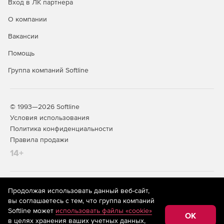
Вход в ЛК партнера
О компании
Вакансии
Помощь
Группа компаний Softline
© 1993—2026 Softline
Условия использования
Политика конфиденциальности
Правила продажи
14+
На информационном ресурсе store.softline.ru применяются
Продолжая использовать данный веб-сайт,
рекомендательные технологии
(информационные технологии
вы соглашаетесь с тем, что группа компаний
предоставления информации на основе сбора,
Softline может
использовать файлы «cookie»
систематизации и анализа сведений, относящихся к
OK
в целях хранения ваших учетных данных,
предпочтениям пользователей сети «Интернет»,