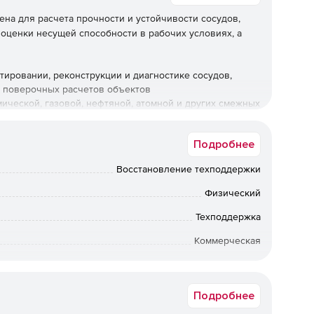
на для расчета прочности и устойчивости сосудов,
 оценки несущей способности в рабочих условиях, а
ировании, реконструкции и диагностике сосудов,
и поверочных расчетов объектов
ческой, газовой, нефтяной, атомной и других смежных
Подробнее
ы оборудования:
Восстановление техподдержки
ьных и вертикальных сосудов и аппаратов по
окументам (НД).
Физический
Техподдержка
тов сосудов высокого давления (ГОСТ Р 54522, ГОСТ
Коммерческая
т быть посчитаны по американским (ASME VIII,
Windows
Подробнее
нормальных штуцеров от воздействия давления и