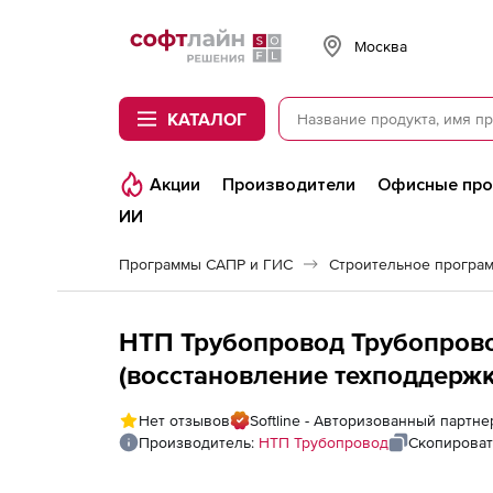
Softline
Москва
КАТАЛОГ
Акции
Производители
Офисные пр
ИИ
Программы САПР и ГИС
Строительное програ
НТП Трубопровод Трубопров
(восстановление техподдерж
+ &quot;Штуцер - МКЭ&quot;,
Нет отзывов
Softline - Авторизованный партн
Производитель:
НТП Трубопровод
Скопироват