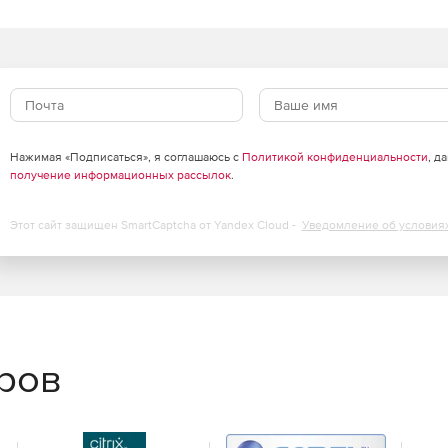
Нажимая «Подписаться», я соглашаюсь с
Политикой конфиденциальности
, д
получение информационных рассылок
.
Этот сайт защищен SmartCaptcha от Yandex Cloud -
Уведомление об условия
еров