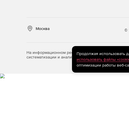
Москва
© 
На информационном ресурсе store.softline.ru примен
Продолжая использовать дан
систематизации и анализа сведений, относящихся к 
использовать файлы «cooki
оптимизации работы веб-са