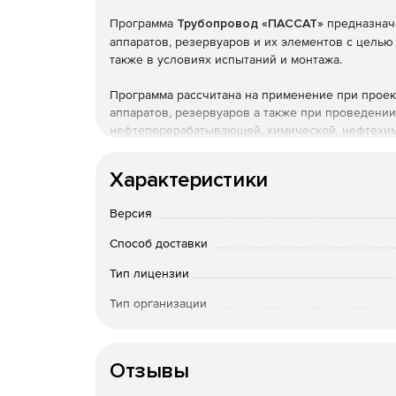
Программа
Трубопровод «ПАССАТ»
предназначе
аппаратов, резервуаров и их элементов с целью
также в условиях испытаний и монтажа.
Программа рассчитана на применение при проект
аппаратов, резервуаров а также при проведени
нефтеперерабатывающей, химической, нефтехими
отраслях промышленности.
Характеристики
ПАССАТ позволяет рассчитывать различные вид
Версия
Расчет прочности и устойчивости горизонтал
отечественным и зарубежным нормативным д
Способ доставки
Тип лицензии
В базовый модуль включены расчеты элемен
26293, ГОСТ 26303, ОСТ 26-1046-87).
Тип организации
Основные элементы сосудов и аппаратов могу
Операционная система
div.1/div.2) и европейским (EN 13445-3) нормам.
Отзывы
Дополнительной функцией является расчет 