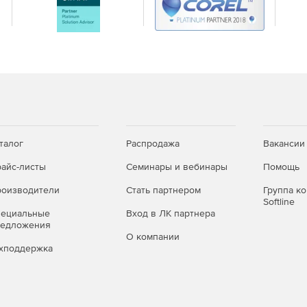
талог
Распродажа
Вакансии
айс-листы
Семинары и вебинары
Помощь
оизводители
Стать партнером
Группа к
Softline
пециальные
Вход в ЛК партнера
редложения
О компании
хподдержка