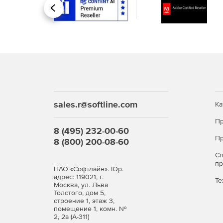
Назад
sales.r@softline.com
Ка
Пр
8 (495) 232-00-60
Пр
8 (800) 200-08-60
С
п
ПАО «Софтлайн». Юр.
адрес: 119021, г.
Те
Москва, ул. Льва
Толстого, дом 5,
строение 1, этаж 3,
помещение 1, комн. №
2, 2а (А-311)