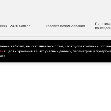
Политика
Условия использования
1993—2026 Softline
конфиден
яются
рекомендательные технологии
(информационные технологии п
ный веб-сайт, вы соглашаетесь с тем, что группа компаний Softlin
предпочтениям пользователей сети «Интернет», находящихся на те
e»
в целях хранения ваших учетных данных, параметров и предпочт
йта.