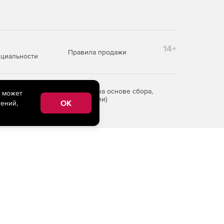
14+
Правила продажи
циальности
редоставления информации на основе сбора,
e может
рритории Российской Федерации)
OK
ений,