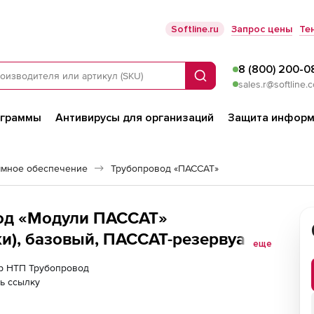
Softline.ru
Запрос цены
Те
8 (800) 200-0
Поиск
sales.r@softline.
ограммы
Антивирусы для организаций
Защита информ
ммное обеспечение
Трубопровод «ПАССАТ»
од «Модули ПАССАТ»
ки), базовый, ПАССАТ-резервуары
еще
 локальное рабочее место
ер НТП Трубопровод
ь ссылку