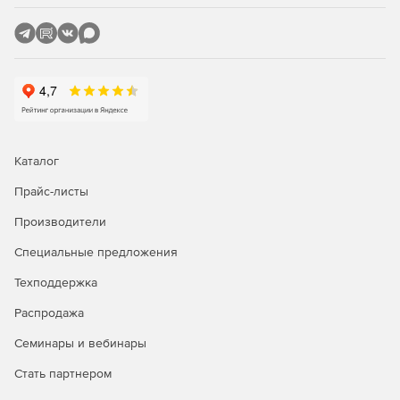
резервуаров проводится с использованием модуля
«ПАССАТ-Резервуары» на основе СТО–СА–03–002–
2011, ГОСТ 31385-2016.
Каталог
Прайс-листы
Производители
Специальные предложения
Техподдержка
Распродажа
Семинары и вебинары
Стать партнером