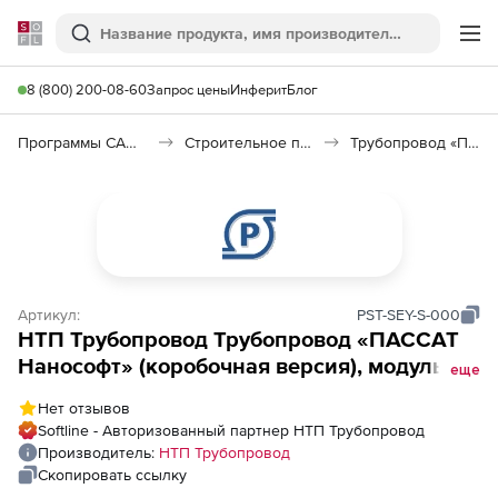
Softline
Поиск
Ме
8 (800) 200-08-60
Запрос цены
Инферит
Блог
Программы САПР и ГИС
Строительное программное обеспечение
Трубопровод «ПАССАТ»
Артикул:
PST-SEY-S-000
НТП Трубопровод Трубопровод «ПАССАТ
Нанософт» (коробочная версия), модуль
еще
Сейсмика, локальное рабочее место
Нет отзывов
Softline - Авторизованный партнер НТП Трубопровод
Производитель:
НТП Трубопровод
Скопировать ссылку