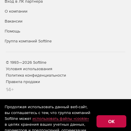
Вход в ЛК партнера
О компании
Вакансии
Помощь
Группа компаний Softline
© 1993—2026 Softline
Условия использования
Политика конфиденциальности
Правила продажи
14+
Продолжая использовать данный веб-сайт,
На информационном ресурсе store.softline.ru применяются
вы соглашаетесь с тем, что группа компаний
рекомендательные технологии
(информационные технологии
Softline может
использовать файлы «cookie»
предоставления информации на основе сбора,
OK
в целях хранения ваших учетных данных,
систематизации и анализа сведений, относящихся к
предпочтениям пользователей сети «Интернет»,
параметров и предпочтений, оптимизации