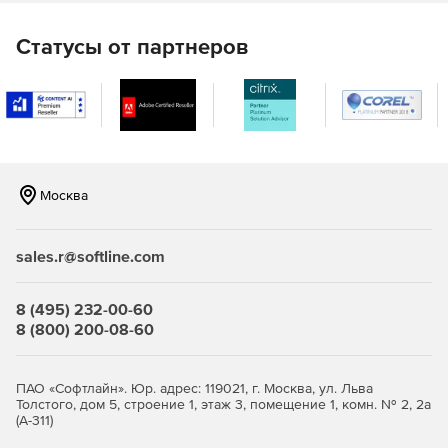
WRC-297.
Статусы от партнеров
Расчет на прочность и устойчивость аппаратов
колонного типа с учетом ветровых нагрузок и
сейсмических воздействий осуществляется с
помощью модуля «ПАССАТ-Колонны». Расчет
проводится на основе ГОСТ 34233.9-2017.
Расчет на прочность и устойчивость теплообменных
Москва
аппаратов кожухотрубчатого типа и аппаратов
воздушного охлаждения (АВО), осуществляется с
помощью модуля «ПАССАТ-Теплообменники» на
sales.r@softline.com
основе ГОСТ 34233.7-2017, РД 26-14-88, ГОСТ 30780-
2002, ASME VIII, div.1.
8 (495) 232-00-60
Расчет на прочность и устойчивость горизонтальных
8 (800) 200-08-60
и вертикальных сосудов с учетом нагрузок от
сейсмических воздействий доступен с помощью
модуля «ПАССАТ-Сейсмика» на основе СТО-СА-03.003-
ПАО «Софтлайн». Юр. адрес: 119021, г. Москва, ул. Льва
2009, ГОСТ Р 55722-2013, ГОСТ 34283-2017.
Толстого, дом 5, строение 1, этаж 3, помещение 1, комн. № 2, 2а
(А-311)
Расчет вертикальных стальных цилиндрических