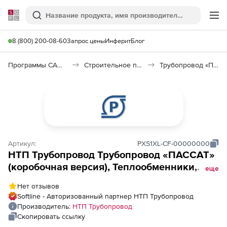
Softline
Поиск
Ме
8 (800) 200-08-60
Запрос цены
Инферит
Блог
Программы САПР и ГИС
Строительное программное обеспечение
Трубопровод «ПАССАТ»
Артикул:
PXS1XL-CF-00000000
НТП Трубопровод Трубопровод «ПАССАТ»
(коробочная версия), Теплообменники,
еще
локальное рабочее место
Нет отзывов
Softline - Авторизованный партнер НТП Трубопровод
Производитель:
НТП Трубопровод
Скопировать ссылку