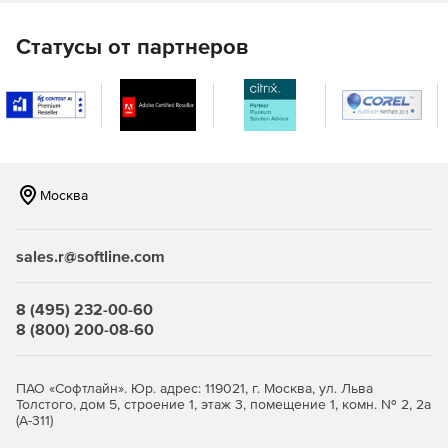
WRC-297.
Статусы от партнеров
Расчет на прочность и устойчивость аппаратов
колонного типа с учетом ветровых нагрузок и
сейсмических воздействий осуществляется с
помощью модуля «ПАССАТ-Колонны». Расчет
проводится на основе ГОСТ 34233.9-2017.
Расчет на прочность и устойчивость теплообменных
Москва
аппаратов кожухотрубчатого типа и аппаратов
воздушного охлаждения (АВО), осуществляется с
помощью модуля «ПАССАТ-Теплообменники» на
sales.r@softline.com
основе ГОСТ 34233.7-2017, РД 26-14-88, ГОСТ 30780-
2002, ASME VIII, div.1.
8 (495) 232-00-60
Расчет на прочность и устойчивость горизонтальных
8 (800) 200-08-60
и вертикальных сосудов с учетом нагрузок от
сейсмических воздействий доступен с помощью
модуля «ПАССАТ-Сейсмика» на основе СТО-СА-03.003-
ПАО «Софтлайн». Юр. адрес: 119021, г. Москва, ул. Льва
2009, ГОСТ Р 55722-2013, ГОСТ 34283-2017.
Толстого, дом 5, строение 1, этаж 3, помещение 1, комн. № 2, 2а
(А-311)
Расчет вертикальных стальных цилиндрических