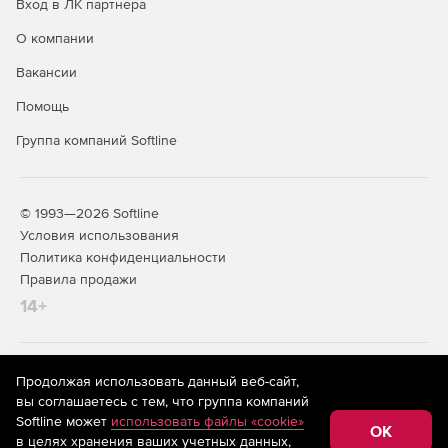
Вход в ЛК партнера
О компании
Вакансии
Помощь
Группа компаний Softline
© 1993—2026 Softline
Условия использования
Политика конфиденциальности
Правила продажи
14+
На информационном ресурсе store.softline.ru применяются
Продолжая использовать данный веб-сайт,
рекомендательные технологии
(информационные технологии
вы соглашаетесь с тем, что группа компаний
предоставления информации на основе сбора,
Softline может
использовать файлы «cookie»
систематизации и анализа сведений, относящихся к
OK
в целях хранения ваших учетных данных,
предпочтениям пользователей сети «Интернет»,