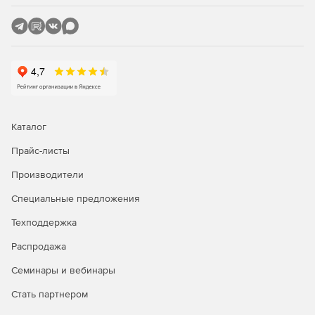
резервуаров проводится с использованием модуля
«ПАССАТ-Резервуары» на основе СТО–СА–03–002–
2011, ГОСТ 31385-2016.
Каталог
Прайс-листы
Производители
Специальные предложения
Техподдержка
Распродажа
Семинары и вебинары
Стать партнером