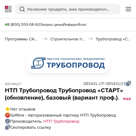
Softline
Поиск
Ме
8 (800) 200-08-60
Запрос цены
Инферит
Блог
Программы САПР и ГИС
Строительное программное обеспечение
Трубопровод «СТАРТ»
Артикул:
SBS4XL-CF-SBS4XL03
НТП Трубопровод Трубопровод «СТАРТ»
(обновление), базовый (вариант проф.),
еще
локальное рабочее место, с предыдущих
Нет отзывов
версий, 3-й год
Softline - Авторизованный партнер НТП Трубопровод
Производитель:
НТП Трубопровод
Скопировать ссылку