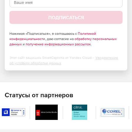
В рубашке.
Криогенные.
ПОДПИСАТЬСЯ
Высокого давления.
Нажимая «Подписаться», я соглашаюсь с
Политикой
Пластиковые.
конфиденциальности
, даю согласие на
обработку персональных
данных
и
получение информационных рассылок
.
Стеклопластиковые.
Этот сайт защищен SmartCaptcha от Yandex Cloud -
Уведомление
Из цветных металлов.
об условиях обработки данных
Статусы от партнеров